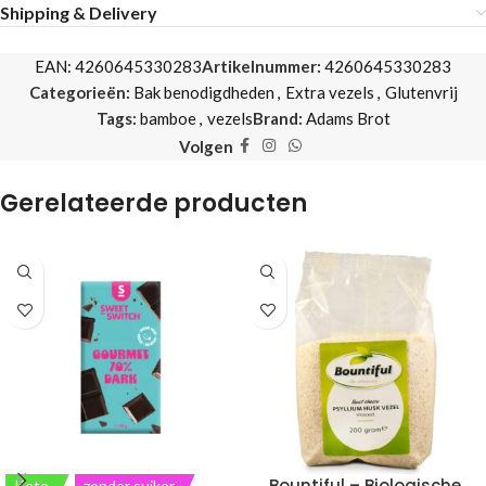
Shipping & Delivery
EAN:
4260645330283
Artikelnummer:
4260645330283
Categorieën:
Bak benodigdheden
,
Extra vezels
,
Glutenvrij
Tags:
bamboe
,
vezels
Brand:
Adams Brot
Volgen
Gerelateerde producten
Bountiful – Biologische
Keto
zonder suiker