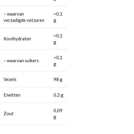
– waarvan
<0,1
verzadigde vetzuren
g
<0,1
Koolhydraten
g
<0,1
– waarvan suikers
g
Vezels
98 g
Eiwitten
0,2 g
0,09
Zout
g