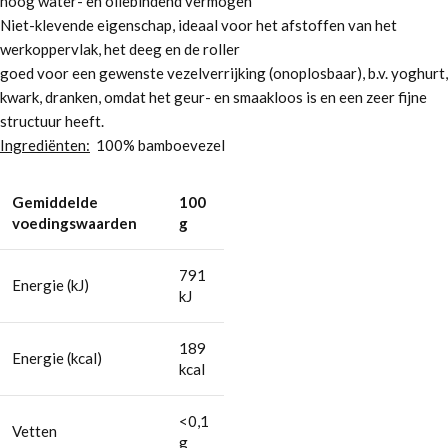
hoog water- en oliebindend vermogen
Niet-klevende eigenschap, ideaal voor het afstoffen van het
werkoppervlak, het deeg en de roller
goed voor een gewenste vezelverrijking (onoplosbaar), b.v. yoghurt,
kwark, dranken, omdat het geur- en smaakloos is en een zeer fijne
structuur heeft.
Ingrediënten:
100% bamboevezel
Gemiddelde
100
voedingswaarden
g
791
Energie (kJ)
kJ
189
Energie (kcal)
kcal
<0,1
Vetten
g