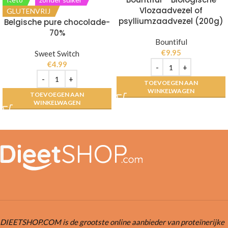
Vlozaadvezel of
GLUTENVRIJ
psylliumzaadvezel (200g)
Belgische pure chocolade-
70%
Bountiful
€
9.95
Sweet Switch
€
4.99
TOEVOEGEN AAN
WINKELWAGEN
TOEVOEGEN AAN
WINKELWAGEN
DIEETSHOP.COM is de grootste online aanbieder van proteïnerijke