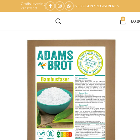
Gratis levering
INLOGGEN / REGISTREREN
vanaf €50
0
€
0.0