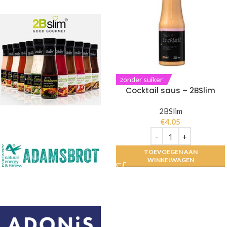
zonder suiker
Cocktail saus – 2BSlim
2BSlim
€
4.05
TOEVOEGEN AAN
WINKELWAGEN