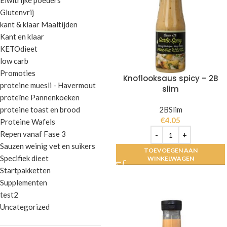
Eiwitrijke poeders
Glutenvrij
kant & klaar Maaltijden
Kant en klaar
KETOdieet
low carb
Promoties
Knoflooksaus spicy – 2B
proteine muesli - Havermout
slim
proteïne Pannenkoeken
proteine toast en brood
2BSlim
€
4.05
Proteine Wafels
Repen vanaf Fase 3
Sauzen weinig vet en suikers
TOEVOEGEN AAN
Specifiek dieet
WINKELWAGEN
Startpakketten
Supplementen
test2
Uncategorized