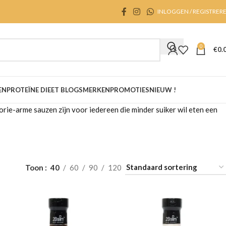
INLOGGEN / REGISTRER
0
€
0.
EN
PROTEÏNE DIEET BLOGS
MERKEN
PROMOTIES
NIEUW !
lorie-arme sauzen zijn voor iedereen die minder suiker wil eten een
Toon
40
60
90
120