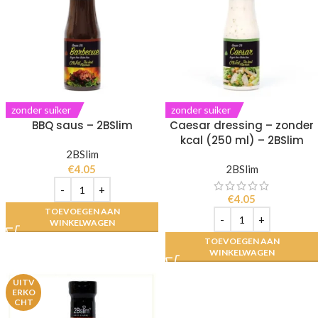
zonder suiker
zonder suiker
BBQ saus – 2BSlim
Caesar dressing – zonder
kcal (250 ml) – 2BSlim
2BSlim
€
4.05
2BSlim
€
4.05
TOEVOEGEN AAN
WINKELWAGEN
TOEVOEGEN AAN
WINKELWAGEN
UITV
ERKO
CHT