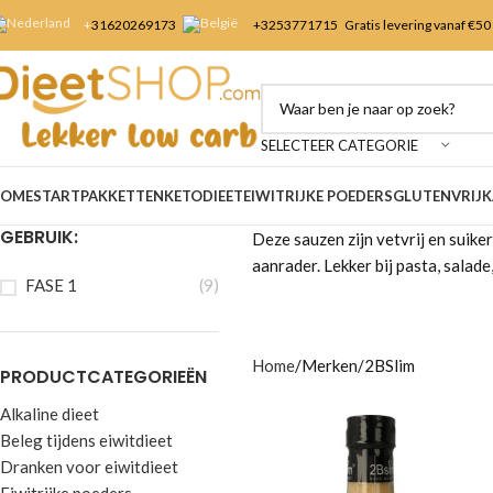
+
31620269173
+3253
771715
Gratis levering vanaf €50
SELECTEER CATEGORIE
OME
STARTPAKKETTEN
KETODIEET
EIWITRIJKE POEDERS
GLUTENVRIJ
K
GEBRUIK:
Deze sauzen zijn vetvrij en suike
aanrader. Lekker bij pasta, salade,
FASE 1
(9)
Home
Merken
2BSlim
PRODUCTCATEGORIEËN
Alkaline dieet
Beleg tijdens eiwitdieet
Dranken voor eiwitdieet