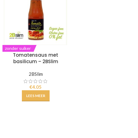
zonder suiker
Tomatensaus met
basilicum – 2BSlim
2BSlim
€
4.05
LEES MEER