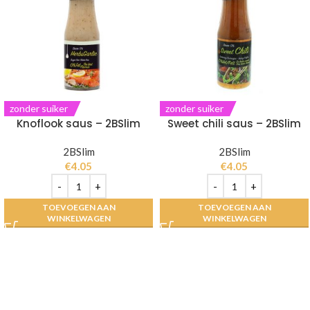
zonder suiker
zonder suiker
Knoflook saus – 2BSlim
Sweet chili saus – 2BSlim
2BSlim
2BSlim
€
4.05
€
4.05
TOEVOEGEN AAN
TOEVOEGEN AAN
WINKELWAGEN
WINKELWAGEN