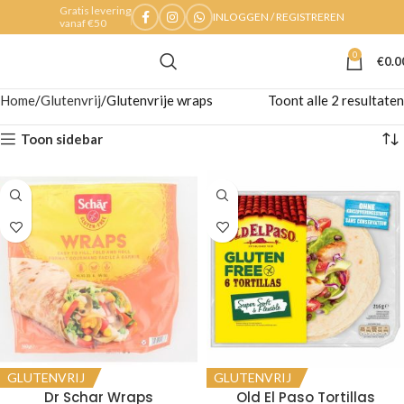
Gratis levering
INLOGGEN / REGISTREREN
vanaf €50
0
€
0.0
Home
Glutenvrij
Glutenvrije wraps
Toont alle 2 resultaten
Toon sidebar
GLUTENVRIJ
GLUTENVRIJ
Dr Schar Wraps
Old El Paso Tortillas