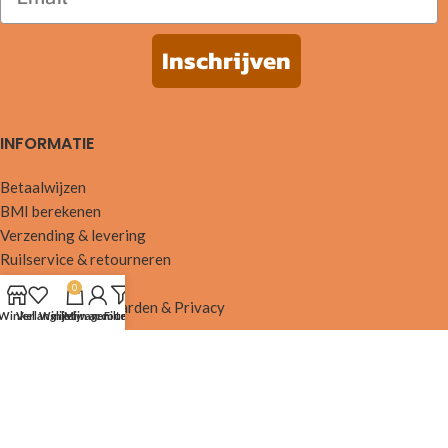
Inschrijven
INFORMATIE
Betaalwijzen
BMI berekenen
Verzending & levering
Ruilservice & retourneren
Contra-indicaties
0
Algemene voorwaarden & Privacy
Winkel
Verlanglijst
Winkelwagen
Mijn account
Filters
BELANGRIJKE LINKS
FAQ
Paswoord kwijt?
Account details