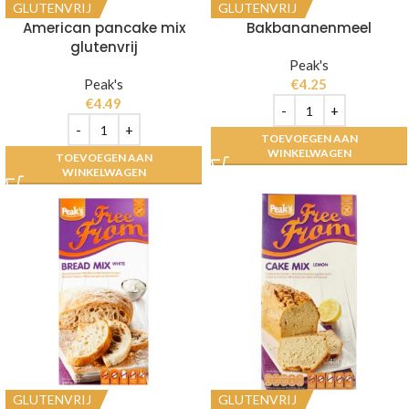
GLUTENVRIJ
GLUTENVRIJ
American pancake mix
Bakbananenmeel
glutenvrij
Peak's
Peak's
€
4.25
€
4.49
TOEVOEGEN AAN
WINKELWAGEN
TOEVOEGEN AAN
WINKELWAGEN
GLUTENVRIJ
GLUTENVRIJ