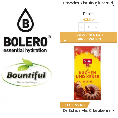
Broodmix bruin glutenvrij
Peak's
€
3.85
TOEVOEGEN AAN
WINKELWAGEN
GLUTENVRIJ
Dr Schar Mix C keukenmix