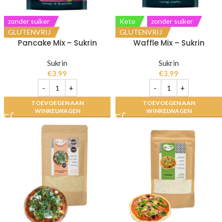
zonder suiker
Keto
zonder suiker
GLUTENVRIJ
GLUTENVRIJ
Pancake Mix – Sukrin
Waffle Mix – Sukrin
Sukrin
Sukrin
€
3.99
€
3.99
TOEVOEGEN AAN
TOEVOEGEN AAN
WINKELWAGEN
WINKELWAGEN