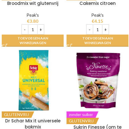
Broodmix wit glutenvrij
Cakemix citroen
Peak's
Peak's
€
3.80
€
4.15
TOEVOEGEN AAN
TOEVOEGEN AAN
WINKELWAGEN
WINKELWAGEN
GLUTENVRIJ
zonder suiker
Dr Schar Mix it universele
GLUTENVRIJ
bakmix
Sukrin Finesse (om te