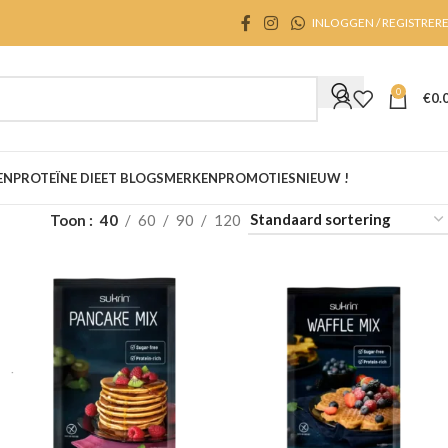
INLOGGEN / REGISTRER
0
€
0.
EN
PROTEÏNE DIEET BLOGS
MERKEN
PROMOTIES
NIEUW !
Toon
40
60
90
120