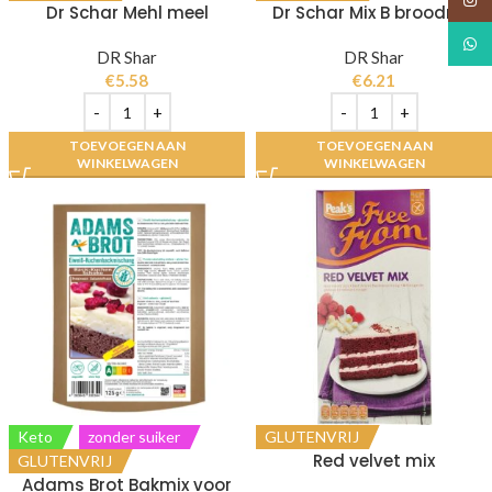
Dr Schar Mehl meel
Dr Schar Mix B broodmix
What
DR Shar
DR Shar
€
5.58
€
6.21
TOEVOEGEN AAN
TOEVOEGEN AAN
WINKELWAGEN
WINKELWAGEN
Keto
zonder suiker
GLUTENVRIJ
Red velvet mix
GLUTENVRIJ
Adams Brot Bakmix voor