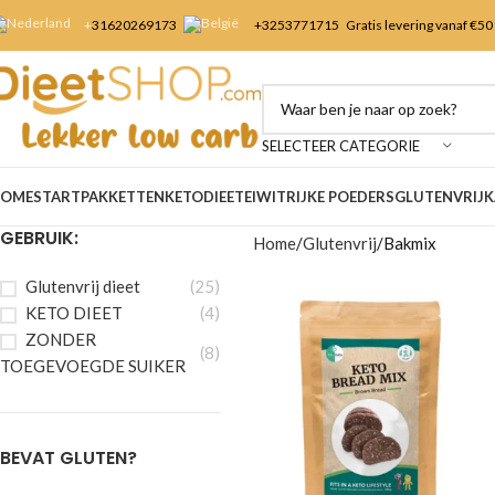
+
31620269173
+3253
771715
Gratis levering vanaf €50
SELECTEER CATEGORIE
OME
STARTPAKKETTEN
KETODIEET
EIWITRIJKE POEDERS
GLUTENVRIJ
K
GEBRUIK:
Home
Glutenvrij
Bakmix
Glutenvrij dieet
(25)
KETO DIEET
(4)
ZONDER
(8)
TOEGEVOEGDE SUIKER
BEVAT GLUTEN?