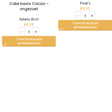
Peak's
Cake basis Cacao –
€
4.35
ongezoet
Adams Brot
TOEVOEGEN AAN
€
4.59
WINKELWAGEN
TOEVOEGEN AAN
WINKELWAGEN