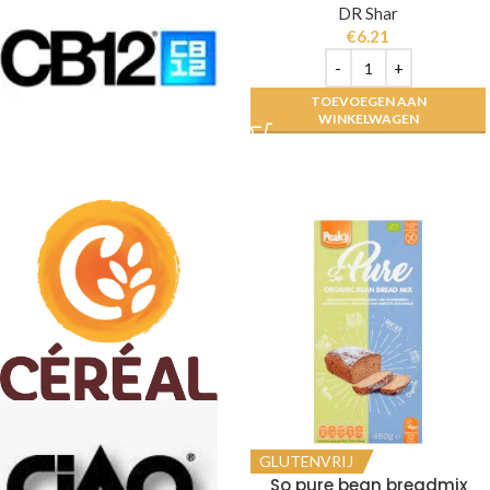
DR Shar
€
6.21
TOEVOEGEN AAN
WINKELWAGEN
GLUTENVRIJ
So pure bean breadmix