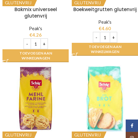
GLUTENVRIJ
GLUTENVRIJ
Bakmix universeel
Boekweitgrutten glutenvrij
glutenvrij
Peak's
Peak's
€
4.60
€
4.26
TOEVOEGEN AAN
WINKELWAGEN
TOEVOEGEN AAN
WINKELWAGEN
Face
GLUTENVRIJ
GLUTENVRIJ
Insta