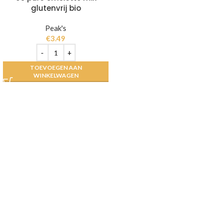
glutenvrij bio
Peak's
€
3.49
TOEVOEGEN AAN
WINKELWAGEN