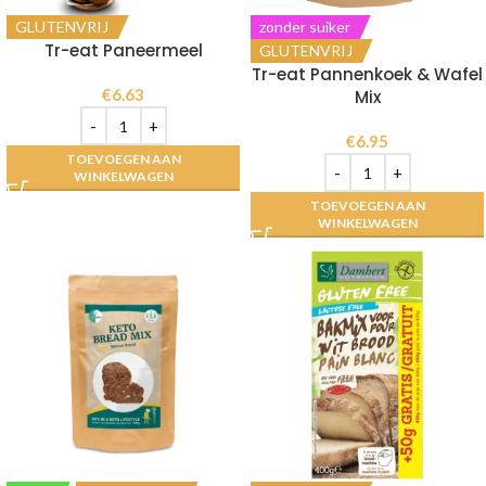
GLUTENVRIJ
zonder suiker
Tr-eat Paneermeel
GLUTENVRIJ
Tr-eat Pannenkoek & Wafel
€
6.63
Mix
€
6.95
TOEVOEGEN AAN
WINKELWAGEN
TOEVOEGEN AAN
WINKELWAGEN