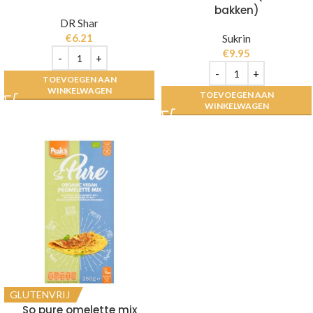
bakken)
DR Shar
€
6.21
Sukrin
€
9.95
TOEVOEGEN AAN
WINKELWAGEN
TOEVOEGEN AAN
WINKELWAGEN
GLUTENVRIJ
So pure omelette mix