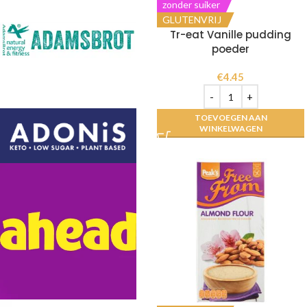
zonder suiker
GLUTENVRIJ
Tr-eat Vanille pudding
poeder
€
4.45
TOEVOEGEN AAN
WINKELWAGEN