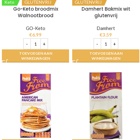
Keto
GLUTENVRIJ
GLUTENVRIJ
Go-Keto broodmix
Damhert Bakmix wit
Walnootbrood
glutenvrij
GO-Keto
Damhert
€
6.99
€
3.59
TOEVOEGEN AAN
TOEVOEGEN AAN
WINKELWAGEN
WINKELWAGEN