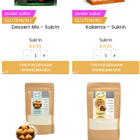
zonder suiker
zonder suiker
GLUTENVRIJ
GLUTENVRIJ
Dessert Mix – Sukrin
Kakemix – Sukrin
Sukrin
Sukrin
€
3.95
€
7.95
TOEVOEGEN AAN
TOEVOEGEN AAN
WINKELWAGEN
WINKELWAGEN