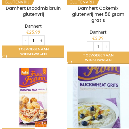
GLUTENVRIJ
GLUTENVRIJ
Damhert Broodmix bruin
Damhert Cakemix
glutenvrij
glutenvrij met 50 gram
gratis
Damhert
€
25.99
Damhert
€
3.99
TOEVOEGEN AAN
WINKELWAGEN
TOEVOEGEN AAN
WINKELWAGEN