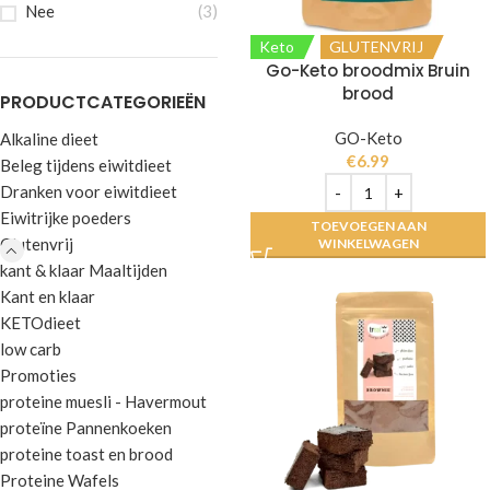
Nee
(3)
Keto
GLUTENVRIJ
Go-Keto broodmix Bruin
brood
PRODUCTCATEGORIEËN
GO-Keto
Alkaline dieet
€
6.99
Beleg tijdens eiwitdieet
Dranken voor eiwitdieet
Eiwitrijke poeders
TOEVOEGEN AAN
Glutenvrij
WINKELWAGEN
kant & klaar Maaltijden
Kant en klaar
KETOdieet
low carb
Promoties
proteine muesli - Havermout
proteïne Pannenkoeken
proteine toast en brood
Proteine Wafels