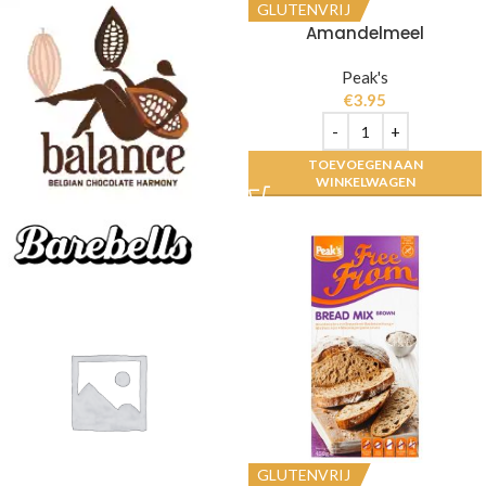
GLUTENVRIJ
Amandelmeel
Peak's
€
3.95
TOEVOEGEN AAN
WINKELWAGEN
GLUTENVRIJ