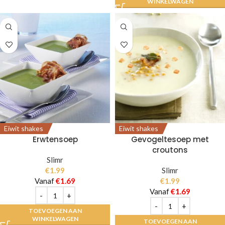
WINKELWAGEN
Eiwit shakes
Eiwit shakes
Erwtensoep
Gevogeltesoep met
croutons
Slimr
€
1.99
Slimr
Vanaf
€
1.69
€
1.99
Vanaf
€
1.69
TOEVOEGEN AAN
WINKELWAGEN
TOEVOEGEN AAN