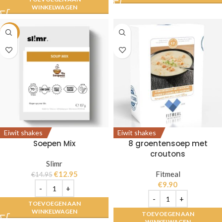
WINKELWAGEN
-13%
Eiwit shakes
Eiwit shakes
Soepen Mix
8 groentensoep met
croutons
Slimr
€
12.95
Fitmeal
€
14.95
€
9.90
TOEVOEGEN AAN
WINKELWAGEN
TOEVOEGEN AAN
WINKELWAGEN