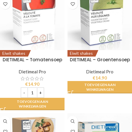
Eiwit shakes
Eiwit shakes
DIETIMEAL – Tomatensoep
DIETIMEAL – Groentensoep
Dietimeal Pro
Dietimeal Pro
€
14.90
€
14.90
TOEVOEGEN AAN
WINKELWAGEN
TOEVOEGEN AAN
WINKELWAGEN