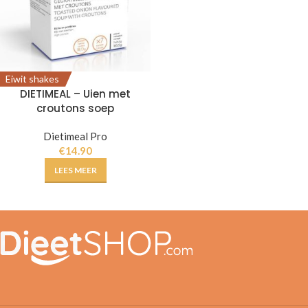
Eiwit shakes
DIETIMEAL – Uien met
croutons soep
Dietimeal Pro
€
14.90
LEES MEER