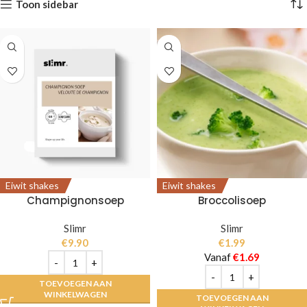
Toon sidebar
Eiwit shakes
Eiwit shakes
Champignonsoep
Broccolisoep
Slimr
Slimr
€
9.90
€
1.99
Vanaf
€
1.69
TOEVOEGEN AAN
WINKELWAGEN
TOEVOEGEN AAN