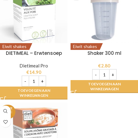
Eiwit shakes
Eiwit shakes
DIETIMEAL – Erwtensoep
Shaker 300 ml
Dietimeal Pro
€
2.80
€
14.90
TOEVOEGEN AAN
WINKELWAGEN
TOEVOEGEN AAN
WINKELWAGEN
UITVE
RKOC
HT