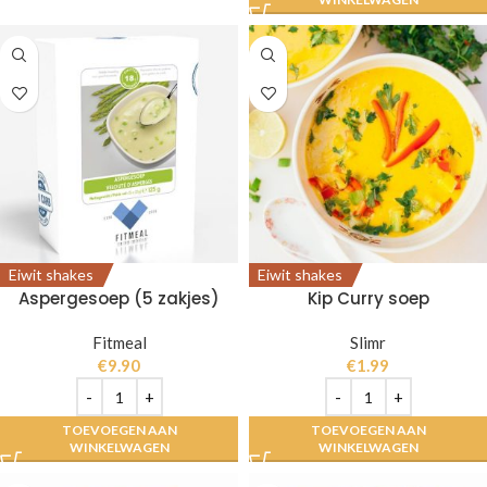
Eiwit shakes
Eiwit shakes
Aspergesoep (5 zakjes)
Kip Curry soep
Fitmeal
Slimr
€
9.90
€
1.99
TOEVOEGEN AAN
TOEVOEGEN AAN
WINKELWAGEN
WINKELWAGEN