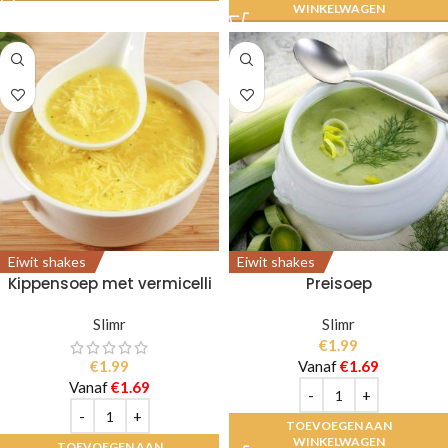
WINKELWAGEN
Eiwit shakes
Eiwit shakes
Kippensoep met vermicelli
Preisoep
Slimr
Slimr
€
1.99
€
1.99
Vanaf
€
1.69
Vanaf
€
1.69
TOEVOEGEN AAN
WINKELWAGEN
TOEVOEGEN AAN