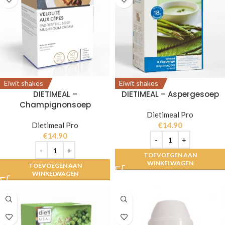
Eiwit shakes
Eiwit shakes
DIETIMEAL –
DIETIMEAL – Aspergesoep
Champignonsoep
Dietimeal Pro
Dietimeal Pro
€
14.90
€
14.90
TOEVOEGEN AAN
WINKELWAGEN
TOEVOEGEN AAN
WINKELWAGEN