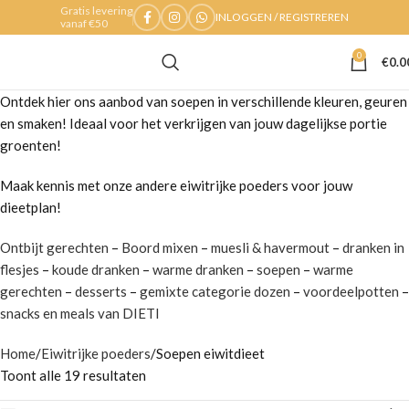
Gratis levering
INLOGGEN / REGISTREREN
vanaf €50
0
€
0.0
Ontdek hier ons aanbod van soepen in verschillende kleuren, geuren
en smaken! Ideaal voor het verkrijgen van jouw dagelijkse portie
groenten!
Maak kennis met onze andere eiwitrijke poeders voor jouw
dieetplan!
Ontbijt gerechten
–
Boord mixen
–
muesli & havermout
–
dranken in
flesjes
–
koude dranken
–
warme dranken
–
soepen
–
warme
gerechten
–
desserts
–
gemixte categorie dozen
–
voordeelpotten
–
snacks en meals van DIETI
Home
Eiwitrijke poeders
Soepen eiwitdieet
Toont alle 19 resultaten