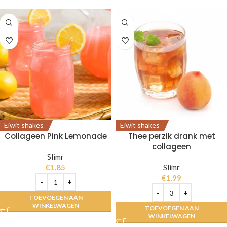
Eiwit shakes
Eiwit shakes
Collageen Pink Lemonade
Thee perzik drank met
collageen
Slimr
€
1.85
Slimr
€
1.99
TOEVOEGEN AAN
WINKELWAGEN
TOEVOEGEN AAN
WINKELWAGEN