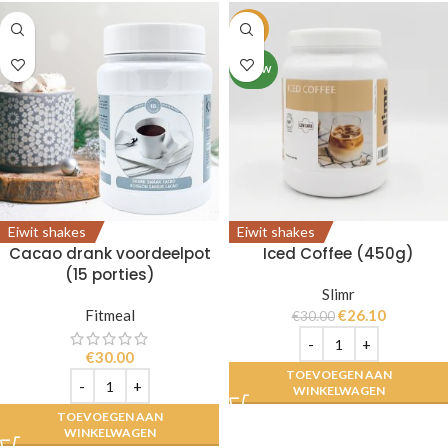
-13%
NIEUW
Eiwit shakes
Eiwit shakes
Cacao drank voordeelpot
Iced Coffee (450g)
(15 porties)
Slimr
Fitmeal
€
26.10
€
30.00
€
30.00
TOEVOEGEN AAN
WINKELWAGEN
TOEVOEGEN AAN
WINKELWAGEN