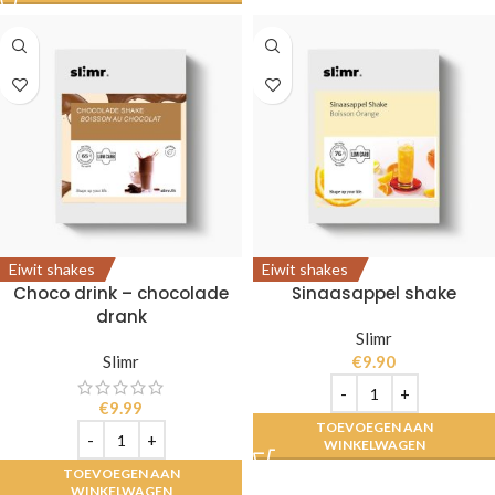
Eiwit shakes
Eiwit shakes
Choco drink – chocolade
Sinaasappel shake
drank
Slimr
Slimr
€
9.90
€
9.99
TOEVOEGEN AAN
WINKELWAGEN
TOEVOEGEN AAN
WINKELWAGEN