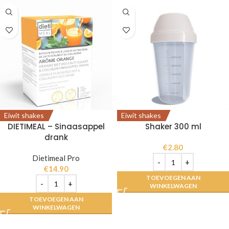
Eiwit shakes
Eiwit shakes
DIETIMEAL – Sinaasappel
Shaker 300 ml
drank
€
2.80
Dietimeal Pro
€
14.90
TOEVOEGEN AAN
WINKELWAGEN
TOEVOEGEN AAN
WINKELWAGEN