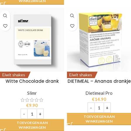
WINKELWAGEN
Eiwit shakes
Eiwit shakes
Witte Chocolade drank
DIETIMEAL – Ananas drankje
Slimr
Dietimeal Pro
€
14.90
€
9.90
TOEVOEGEN AAN
WINKELWAGEN
TOEVOEGEN AAN
WINKELWAGEN