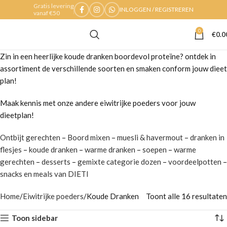
Gratis levering
INLOGGEN / REGISTREREN
vanaf €50
0
€
0.0
Zin in een heerlijke koude dranken boordevol proteïne? ontdek in
assortiment de verschillende soorten en smaken conform jouw dieet
plan!
Maak kennis met onze andere eiwitrijke poeders voor jouw
dieetplan!
Ontbijt gerechten
–
Boord mixen
–
muesli & havermout
–
dranken in
flesjes
–
koude dranken
–
warme dranken
–
soepen
–
warme
gerechten
–
desserts
–
gemixte categorie dozen
–
voordeelpotten
–
snacks en meals van DIETI
Home
Eiwitrijke poeders
Koude Dranken
Toont alle 16 resultaten
Toon sidebar