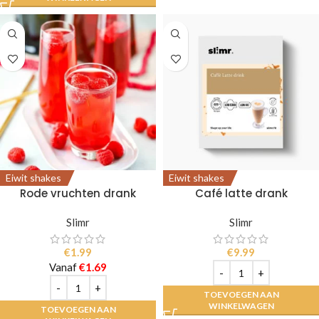
Eiwit shakes
Eiwit shakes
Rode vruchten drank
Café latte drank
Slimr
Slimr
€
1.99
€
9.99
Vanaf
€
1.69
TOEVOEGEN AAN
WINKELWAGEN
TOEVOEGEN AAN