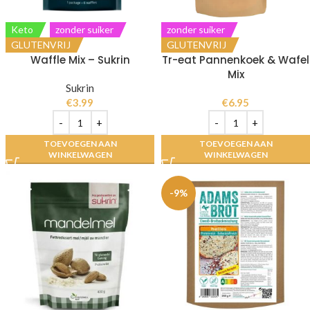
Keto
zonder suiker
zonder suiker
GLUTENVRIJ
GLUTENVRIJ
Waffle Mix – Sukrin
Tr-eat Pannenkoek & Wafel
Mix
Sukrin
€
3.99
€
6.95
TOEVOEGEN AAN
TOEVOEGEN AAN
WINKELWAGEN
WINKELWAGEN
-9%