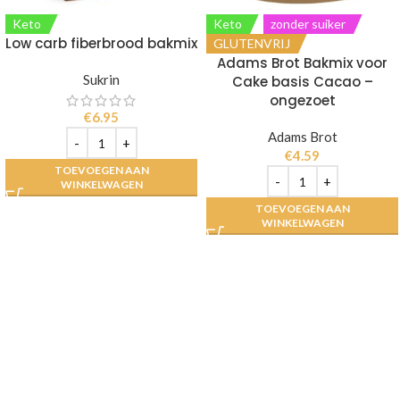
Keto
Keto
zonder suiker
Low carb fiberbrood bakmix
GLUTENVRIJ
Adams Brot Bakmix voor
Sukrin
Cake basis Cacao –
ongezoet
€
6.95
Adams Brot
€
4.59
TOEVOEGEN AAN
WINKELWAGEN
TOEVOEGEN AAN
WINKELWAGEN