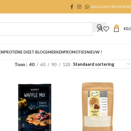
INLOGGEN / REGISTRER
0
€
0.
EN
PROTEÏNE DIEET BLOGS
MERKEN
PROMOTIES
NIEUW !
Toon
40
60
90
120