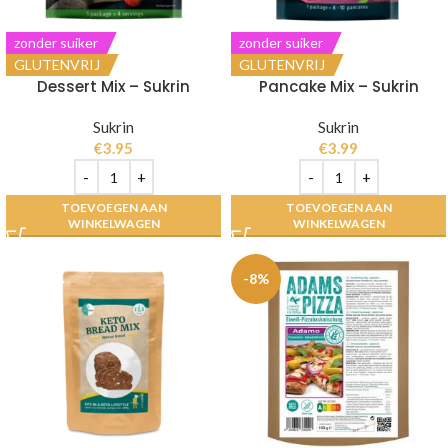
zonder suiker
zonder suiker
GLUTENVRIJ
GLUTENVRIJ
Dessert Mix – Sukrin
Pancake Mix – Sukrin
Sukrin
Sukrin
€
3.95
€
3.99
TOEVOEGEN AAN
TOEVOEGEN AAN
WINKELWAGEN
WINKELWAGEN
-8%