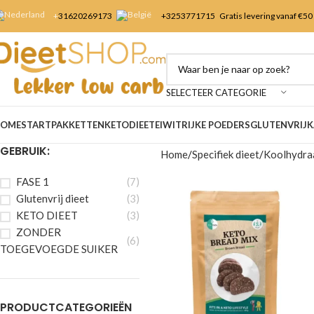
+
31620269173
+3253
771715
Gratis levering vanaf €50
SELECTEER CATEGORIE
OME
STARTPAKKETTEN
KETODIEET
EIWITRIJKE POEDERS
GLUTENVRIJ
K
GEBRUIK:
Home
Specifiek dieet
Koolhydraa
FASE 1
(7)
Glutenvrij dieet
(3)
KETO DIEET
(3)
ZONDER
(6)
TOEGEVOEGDE SUIKER
PRODUCTCATEGORIEËN