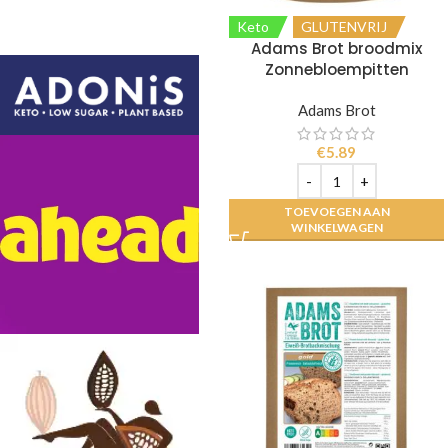
Keto
GLUTENVRIJ
Adams Brot broodmix
Zonnebloempitten
Adams Brot
€
5.89
TOEVOEGEN AAN
WINKELWAGEN