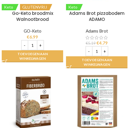
Keto
GLUTENVRIJ
Keto
Go-Keto broodmix
Adams Brot pizzabodem
Walnootbrood
ADAMO
GO-Keto
Adams Brot
€
6.99
€
4.79
€
5.19
TOEVOEGEN AAN
WINKELWAGEN
TOEVOEGEN AAN
WINKELWAGEN