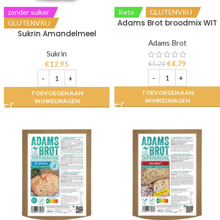
zonder suiker
Keto
GLUTENVRIJ
Adams Brot broodmix WIT
GLUTENVRIJ
Sukrin Amandelmeel
Adams Brot
Sukrin
€
4.79
€
12.95
€
5.29
TOEVOEGEN AAN
TOEVOEGEN AAN
WINKELWAGEN
WINKELWAGEN