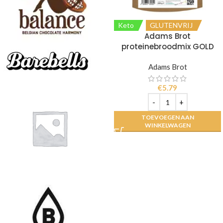
Keto
GLUTENVRIJ
Adams Brot
proteinebroodmix GOLD
Adams Brot
€
5.79
TOEVOEGEN AAN
WINKELWAGEN