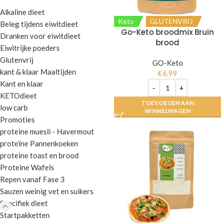
Alkaline dieet
Keto
GLUTENVRIJ
Beleg tijdens eiwitdieet
Go-Keto broodmix Bruin
Dranken voor eiwitdieet
brood
Eiwitrijke poeders
Glutenvrij
GO-Keto
kant & klaar Maaltijden
€
6.99
Kant en klaar
KETOdieet
TOEVOEGEN AAN
low carb
WINKELWAGEN
Promoties
proteine muesli - Havermout
proteïne Pannenkoeken
proteine toast en brood
Proteine Wafels
Repen vanaf Fase 3
Sauzen weinig vet en suikers
Specifiek dieet
Startpakketten