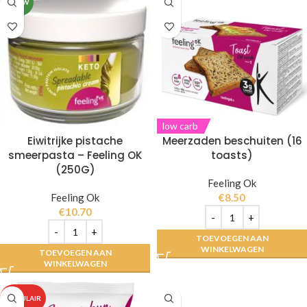
NIEUW
low carb
Eiwitrijke pistache
Meerzaden beschuiten (16
smeerpasta – Feeling OK
toasts)
(250G)
Feeling Ok
Feeling Ok
€
8.50
€
10.70
TOEVOEGEN AAN
WINKELWAGEN
TOEVOEGEN AAN
WINKELWAGEN
POPULAIR