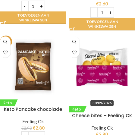
€
2.60
TOEVOEGEN AAN
WINKELWAGEN
TOEVOEGEN AAN
WINKELWAGEN
-3%
Keto
30/09/2026
Keto Pancake chocolade
Keto
Cheese bites – Feeling OK
Feeling Ok
€
2.80
Feeling Ok
€
2.90
€
2.80