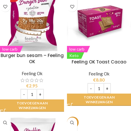
low carb
low carb
Burger bun sesam – Feeling
Keto
OK
Feeling OK Toast Cacao
Feeling Ok
Feeling Ok
€
8.80
€
2.95
TOEVOEGEN AAN
WINKELWAGEN
TOEVOEGEN AAN
WINKELWAGEN
-11%