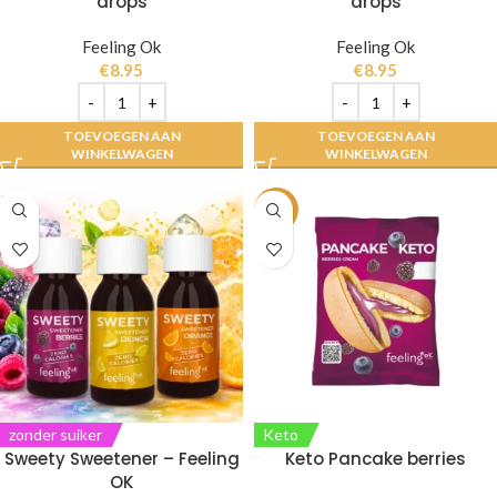
drops
drops
Feeling Ok
Feeling Ok
€
8.95
€
8.95
TOEVOEGEN AAN
TOEVOEGEN AAN
WINKELWAGEN
WINKELWAGEN
-3%
zonder suiker
Keto
Sweety Sweetener – Feeling
Keto Pancake berries
OK