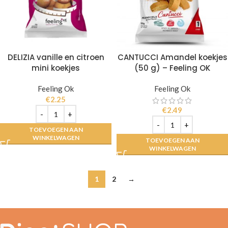
DELIZIA vanille en citroen
CANTUCCI Amandel koekjes
mini koekjes
(50 g) – Feeling OK
Feeling Ok
Feeling Ok
€
2.25
€
2.49
TOEVOEGEN AAN
WINKELWAGEN
TOEVOEGEN AAN
WINKELWAGEN
1
2
→