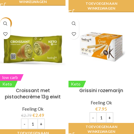
WINKELWAGEN
TOEVOEGEN AAN
WINKELWAGEN
-11%
low carb
Keto
Keto
Croissant met
Grissini rozemarijn
pistachecrème 13g eiwit
Feeling Ok
Feeling Ok
€
7.95
€
2.49
€
2.79
TOEVOEGEN AAN
WINKELWAGEN
TOEVOEGEN AAN