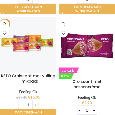
TOEVOEGEN AAN
TOEVOEGEN AAN
WINKELWAGEN
WINKELWAGEN
-14%
low carb
KETO Croissant met vulling
Keto
– mixpack
Croissant met
bessencrème
Feeling Ok
€
15.05
Feeling Ok
€
17.40
€
2.90
TOEVOEGEN AAN