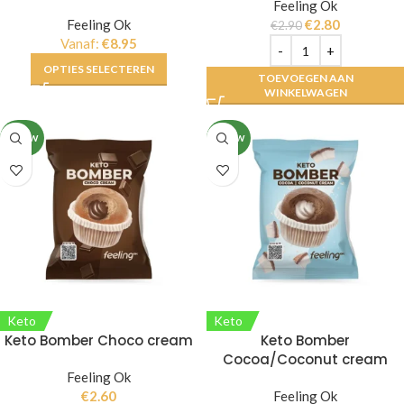
Feeling Ok
Feeling Ok
€
2.80
€
2.90
Vanaf:
€
8.95
OPTIES SELECTEREN
TOEVOEGEN AAN
WINKELWAGEN
NIEUW
NIEUW
Keto
Keto
Keto Bomber Choco cream
Keto Bomber
Cocoa/Coconut cream
Feeling Ok
€
2.60
Feeling Ok