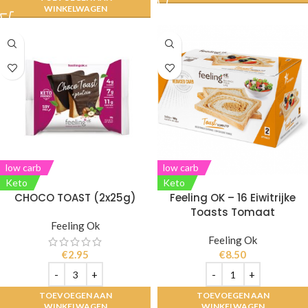
WINKELWAGEN
low carb
low carb
Keto
Keto
CHOCO TOAST (2x25g)
Feeling OK – 16 Eiwitrijke
Toasts Tomaat
Feeling Ok
Feeling Ok
€
2.95
€
8.50
TOEVOEGEN AAN
TOEVOEGEN AAN
WINKELWAGEN
WINKELWAGEN