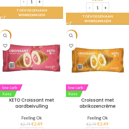
TOEVOEGEN AAN
WINKELWAGEN
TOEVOEGEN AAN
WINKELWAGEN
-11%
-11%
low carb
low carb
Keto
Keto
KETO Croissant met
Croissant met
aardbeivulling
abrikozencrème
Feeling Ok
Feeling Ok
€
2.49
€
2.49
€
2.79
€
2.79