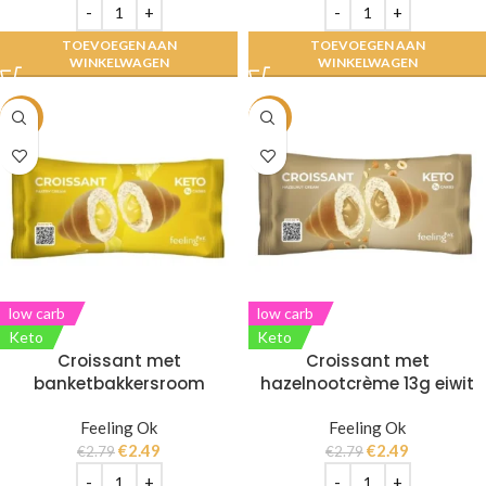
TOEVOEGEN AAN
TOEVOEGEN AAN
WINKELWAGEN
WINKELWAGEN
-11%
-11%
low carb
low carb
Keto
Keto
Croissant met
Croissant met
banketbakkersroom
hazelnootcrème 13g eiwit
Feeling Ok
Feeling Ok
€
2.49
€
2.49
€
2.79
€
2.79