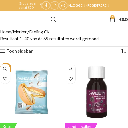
Gratis levering
INLOGGEN / REGISTREREN
vanaf €50
0
€
0.0
Home
Merken
Feeling Ok
Resultaat 1–40 van de 69 resultaten wordt getoond
Toon sidebar
-3%
Keto
zonder suiker