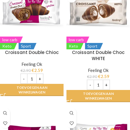
low carb
low carb
Keto
Sport
Keto
Sport
Croissant Double Chioc
Croissant Double Choc
WHITE
Feeling Ok
€
2.59
Feeling Ok
€
2.90
€
2.59
€
2.90
TOEVOEGEN AAN
WINKELWAGEN
TOEVOEGEN AAN
WINKELWAGEN