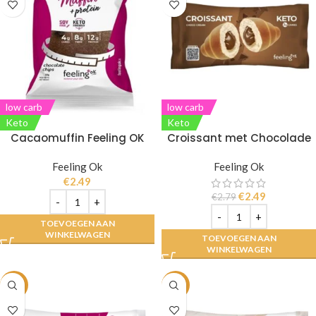
low carb
low carb
Keto
Keto
Cacaomuffin Feeling OK
Croissant met Chocolade
Feeling Ok
Feeling Ok
€
2.49
€
2.49
€
2.79
TOEVOEGEN AAN
WINKELWAGEN
TOEVOEGEN AAN
WINKELWAGEN
-11%
-11%