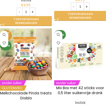
€
3.95
TOEVOEGEN AAN
WINKELWAGEN
TOEVOEGEN AAN
WINKELWAGEN
UITVE
NIEUW
RKOC
HT
NIEUW
zonder suiker
zonder suiker
Mix Box met 42 sticks voor
GLUTENVRIJ
0,5 liter suikervrije drank
Melkchocolade Pinda treats
Diablo
Instick