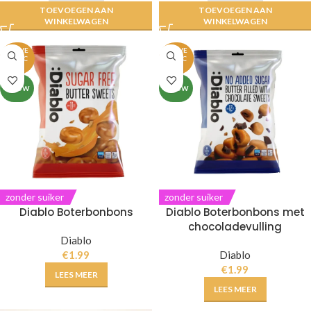
TOEVOEGEN AAN
TOEVOEGEN AAN
WINKELWAGEN
WINKELWAGEN
UITVE
UITVE
RKOC
RKOC
HT
HT
NIEUW
NIEUW
zonder suiker
zonder suiker
Diablo Boterbonbons
Diablo Boterbonbons met
chocoladevulling
Diablo
€
1.99
Diablo
€
1.99
LEES MEER
LEES MEER