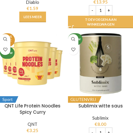
€
13.95
Diablo
€
1.59
LEES MEER
TOEVOEGEN AAN
WINKELWAGEN
UITVE
NIEUW
RKOC
HT
NIEUW
Sport
GLUTENVRIJ
QNT Life Protein Noodles
Sublimix witte saus
Spicy Curry
Sublimix
QNT
€
8.00
€
3.25