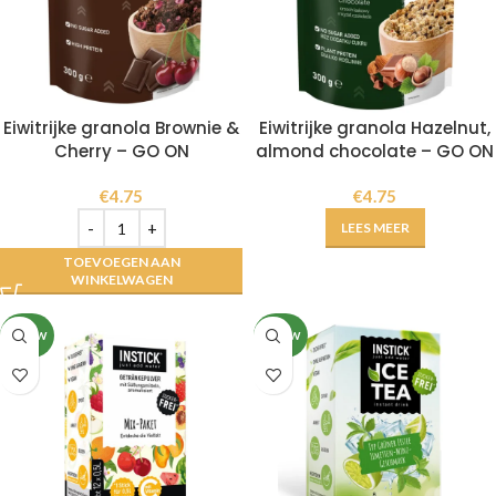
Eiwitrijke granola Brownie &
Eiwitrijke granola Hazelnut,
Cherry – GO ON
almond chocolate – GO ON
€
4.75
€
4.75
LEES MEER
TOEVOEGEN AAN
WINKELWAGEN
NIEUW
NIEUW