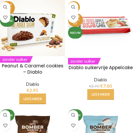
UITVE
-15%
RKOC
HT
UITVE
RKOC
NIEUW
HT
NIEUW
zonder suiker
zonder suiker
Peanut & Caramel cookies
Diablo suikervrije Appelcake
– Diablo
Diablo
Diablo
€
7.60
€
8.90
€
2.95
LEES MEER
LEES MEER
NIEUW
NIEUW