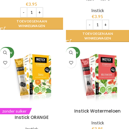
€
3.95
Instick
€
3.95
TOEVOEGEN AAN
WINKELWAGEN
TOEVOEGEN AAN
WINKELWAGEN
NIEUW
NIEUW
Instick Watermeloen
zonder suiker
Instick ORANGE
Instick
€
3.95
Instick