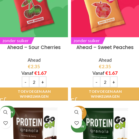
zonder suiker
zonder suiker
Ahead – Sour Cherries
Ahead – Sweet Peaches
Ahead
Ahead
€
2.35
€
2.35
Vanaf
€
1.67
Vanaf
€
1.67
TOEVOEGEN AAN
TOEVOEGEN AAN
WINKELWAGEN
WINKELWAGEN
UITVE
NIEUW
RKOC
HT
NIEUW