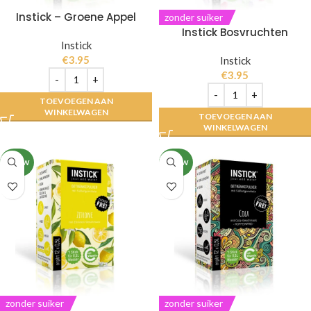
Instick – Groene Appel
zonder suiker
Instick Bosvruchten
Instick
€
3.95
Instick
€
3.95
TOEVOEGEN AAN
WINKELWAGEN
TOEVOEGEN AAN
WINKELWAGEN
NIEUW
NIEUW
zonder suiker
zonder suiker