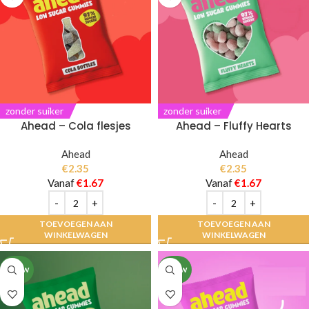
zonder suiker
zonder suiker
Ahead – Cola flesjes
Ahead – Fluffy Hearts
Ahead
Ahead
€
2.35
€
2.35
Vanaf
€
1.67
Vanaf
€
1.67
TOEVOEGEN AAN
TOEVOEGEN AAN
WINKELWAGEN
WINKELWAGEN
NIEUW
NIEUW