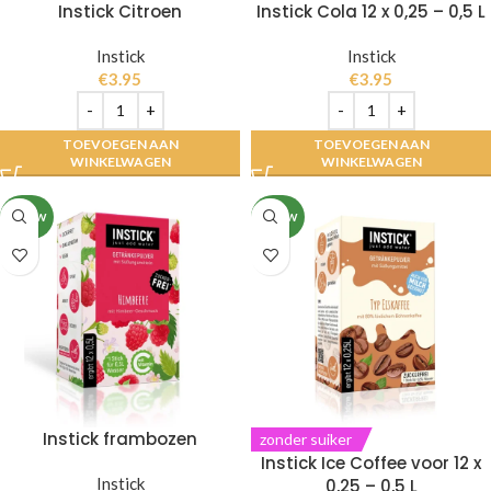
Instick Citroen
Instick Cola 12 x 0,25 – 0,5 L
Instick
Instick
€
3.95
€
3.95
TOEVOEGEN AAN
TOEVOEGEN AAN
WINKELWAGEN
WINKELWAGEN
NIEUW
NIEUW
Instick frambozen
zonder suiker
Instick Ice Coffee voor 12 x
Instick
0,25 – 0,5 L