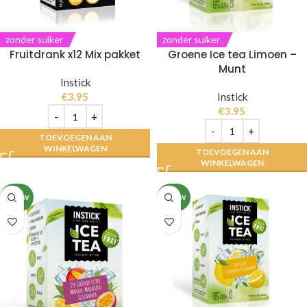
zonder suiker
zonder suiker
Fruitdrank x12 Mix pakket
Groene Ice tea Limoen –
Munt
Instick
€
3.95
Instick
€
3.95
TOEVOEGEN AAN
WINKELWAGEN
TOEVOEGEN AAN
WINKELWAGEN
NIEUW
NIEUW