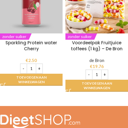
zonder suiker
zonder suiker
Sparkling Protein water
Voordeelpak Fruitjuice
Cherry
toffees (1 kg) – De Bron
€
2.50
de Bron
€
19.76
TOEVOEGEN AAN
WINKELWAGEN
TOEVOEGEN AAN
WINKELWAGEN