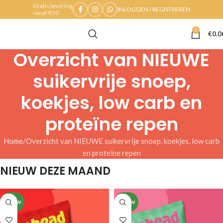
Gratis levering
INLOGGEN / REGISTREREN
vanaf €50
0
€
0.0
Overzicht van NIEUWE
suikervrije snoep,
koekjes, low carb en
proteïne repen
Home
Overzicht van NIEUWE suikervrije snoep, koekjes, low carb
en proteïne repen
NIEUW DEZE MAAND
NIEUW
NIEUW