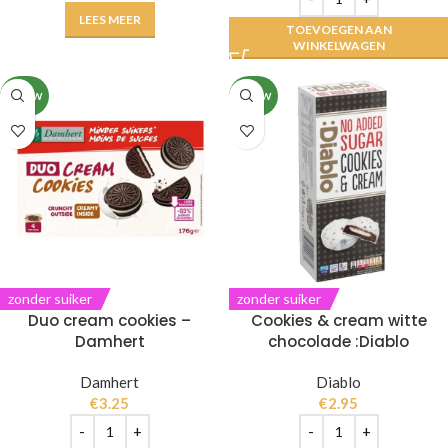
LEES MEER
TOEVOEGEN AAN
WINKELWAGEN
NIEUW
NIEUW
zonder suiker
zonder suiker
Duo cream cookies –
Cookies & cream witte
Damhert
chocolade :Diablo
Damhert
Diablo
€
3.25
€
2.95