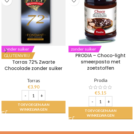
zonder suiker
zonder suiker
PRODIA – Choco-light
GLUTENVRIJ
smeerpasta met
Torras 72% Zwarte
zoetstoffen
Chocolade zonder suiker
Prodia
Torras
€
3.90
€
5.15
TOEVOEGEN AAN
WINKELWAGEN
TOEVOEGEN AAN
WINKELWAGEN