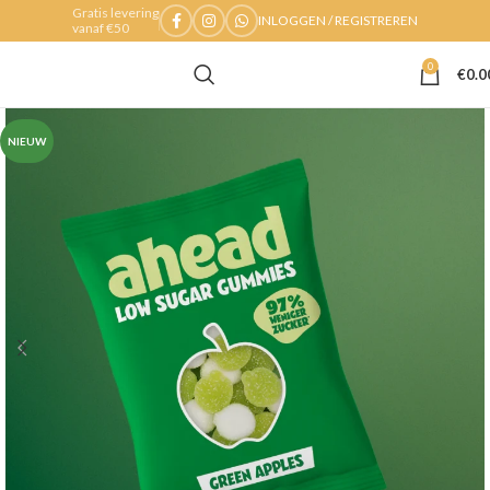
Gratis levering
INLOGGEN / REGISTREREN
vanaf €50
0
€
0.0
NIEUW