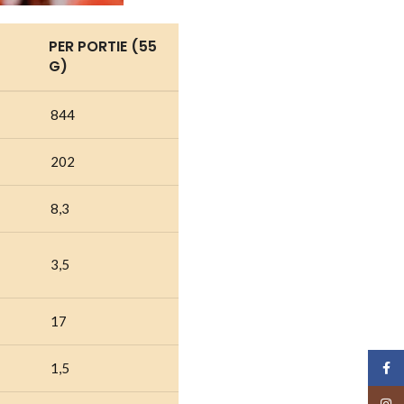
PER PORTIE (55
G)
844
202
8,3
3,5
17
Face
1,5
Insta