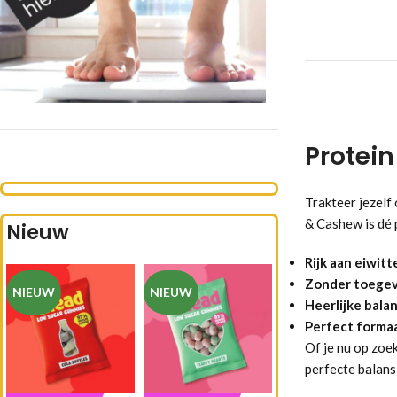
Protei
Trakteer jezelf
& Cashew is dé
Nieuw
Rijk aan eiwitt
Zonder toegev
NIEUW
NIEUW
Heerlijke balan
Perfect formaa
Of je nu op zoe
perfecte balans