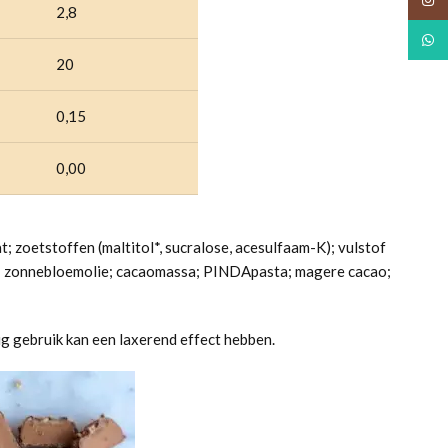
2,8
What
20
0,15
0,00
; zoetstoffen (maltitol*, sucralose, acesulfaam-K); vulstof
; zonnebloemolie; cacaomassa; PINDApasta; magere cacao;
g gebruik kan een laxerend effect hebben.