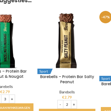
uggesties…
-47%
s – Protein Bar
Sport
ut & Nougat
Barebells – Protein Bar Salty
Sport
Peanut
Bareb
arebells
€
2.79
Barebells
€
2.79
 AAN WINKELWAGEN