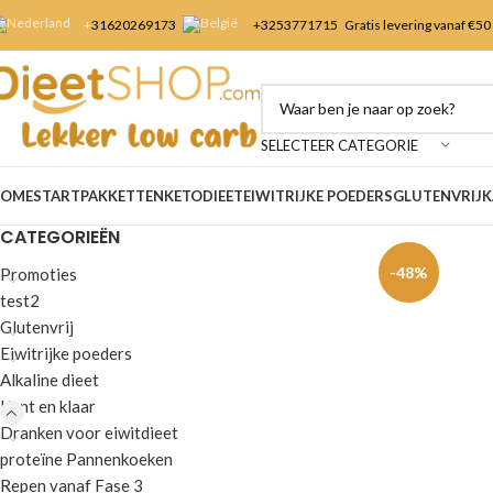
+
31620269173
+3253
771715
Gratis levering vanaf €50
SELECTEER CATEGORIE
OME
STARTPAKKETTEN
KETODIEET
EIWITRIJKE POEDERS
GLUTENVRIJ
K
CATEGORIEËN
-48%
Promoties
test2
Glutenvrij
Eiwitrijke poeders
Alkaline dieet
Kant en klaar
Dranken voor eiwitdieet
proteïne Pannenkoeken
Repen vanaf Fase 3