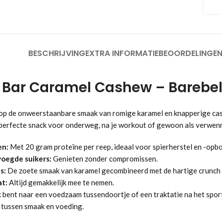
BESCHRIJVING
EXTRA INFORMATIE
BEOORDELINGEN
n Bar Caramel Cashew – Barebel
 op de onweerstaanbare smaak van romige karamel en knapperige cas
 perfecte snack voor onderweg, na je workout of gewoon als verwe
en:
Met 20 gram proteïne per reep, ideaal voor spierherstel en -opb
oegde suikers:
Genieten zonder compromissen.
s:
De zoete smaak van karamel gecombineerd met de hartige crunch
t:
Altijd gemakkelijk mee te nemen.
k bent naar een voedzaam tussendoortje of een traktatie na het spor
 tussen smaak en voeding.