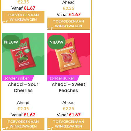
€
2.35
Ahead
Vanaf
€
1.67
€
2.35
Vanaf
€
1.67
TOEVOEGEN AAN
WINKELWAGEN
TOEVOEGEN AAN
WINKELWAGEN
NIEUW
NIEUW
zonder suiker
zonder suiker
Ahead – Sour
Ahead – Sweet
Cherries
Peaches
Ahead
Ahead
€
2.35
€
2.35
Vanaf
€
1.67
Vanaf
€
1.67
TOEVOEGEN AAN
TOEVOEGEN AAN
WINKELWAGEN
WINKELWAGEN