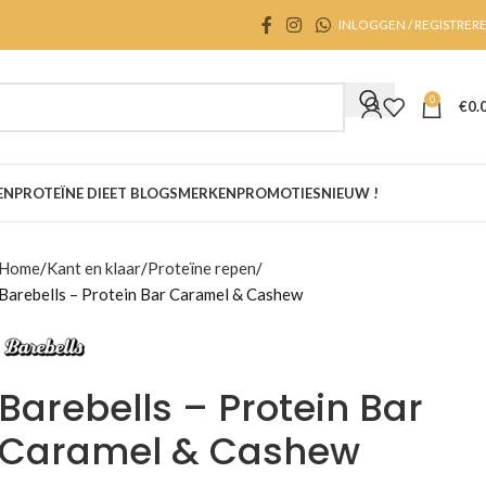
INLOGGEN / REGISTRER
0
€
0.
EN
PROTEÏNE DIEET BLOGS
MERKEN
PROMOTIES
NIEUW !
Home
Kant en klaar
Proteïne repen
Barebells – Protein Bar Caramel & Cashew
Barebells – Protein Bar
Caramel & Cashew