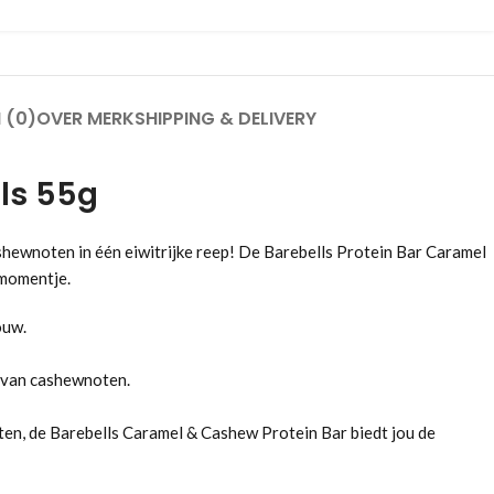
 (0)
OVER MERK
SHIPPING & DELIVERY
ls 55g
hewnoten in één eiwitrijke reep! De Barebells Protein Bar Caramel
nmomentje.
ouw.
 van cashewnoten.
ten, de Barebells Caramel & Cashew Protein Bar biedt jou de