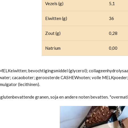
Vezels (g)
5,1
Eiwitten (g)
36
Zout (g)
0,28
Natrium
0,00
MELK
eiwitten; bevochtigingsmiddel (glycerol); collageenhydrolysaat
 water; cacaoboter; geroosterde
CASHEWnoten
; volle
MELK
poeder
mulgator (lecithinen).
glutenbevattende granen, soja en andere noten bevatten. *overmati