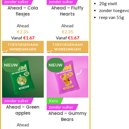
zonder suiker
zonder suiker
20g eiwit
Ahead – Cola
Ahead – Fluffy
zonder toegevo
flesjes
Hearts
reep van 55g
Ahead
Ahead
€
2.35
€
2.35
Vanaf
€
1.67
Vanaf
€
1.67
TOEVOEGEN AAN
TOEVOEGEN AAN
WINKELWAGEN
WINKELWAGEN
NIEUW
NIEUW
zonder suiker
Keto
Ahead – Green
zonder suiker
apples
Ahead – Gummy
Bears
Ahead