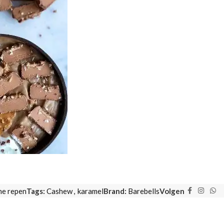
ne repen
Tags:
Cashew
,
karamel
Brand:
Barebells
Volgen