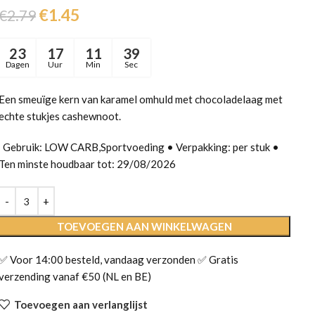
€
1.45
€
2.79
23
17
11
38
Dagen
Uur
Min
Sec
Een smeuïge kern van karamel omhuld met chocoladelaag met
echte stukjes cashewnoot.
Gebruik: LOW CARB,Sportvoeding • Verpakking: per stuk •
Ten minste houdbaar tot: 29/08/2026
TOEVOEGEN AAN WINKELWAGEN
✅ Voor 14:00 besteld, vandaag verzonden ✅ Gratis
verzending vanaf €50 (NL en BE)
Toevoegen aan verlanglijst