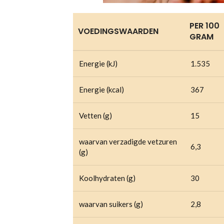
PER 100
VOEDINGSWAARDEN
GRAM
Energie (kJ)
1.535
Energie (kcal)
367
Vetten (g)
15
waarvan verzadigde vetzuren
6,3
(g)
Koolhydraten (g)
30
waarvan suikers (g)
2,8