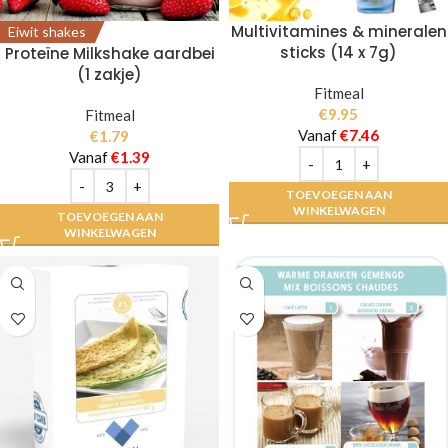
Multivitamines & mineralen
Eiwit shakes
sticks (14 x 7g)
Proteïne Milkshake aardbei
(1 zakje)
Fitmeal
€
9.95
Fitmeal
Vanaf
€
7.46
€
1.79
Vanaf
€
1.39
TOEVOEGEN AAN
WINKELWAGEN
TOEVOEGEN AAN
WINKELWAGEN