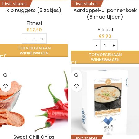
Eiwit shakes
Eiwit shakes
Kip nuggets (5 zakjes)
Aardappel-ui pannenkoek
(5 maaltijden)
Fitmeal
€
12.50
Fitmeal
€
9.90
TOEVOEGEN AAN
WINKELWAGEN
TOEVOEGEN AAN
WINKELWAGEN
Sweet Chili Chips
Eiwit shakes