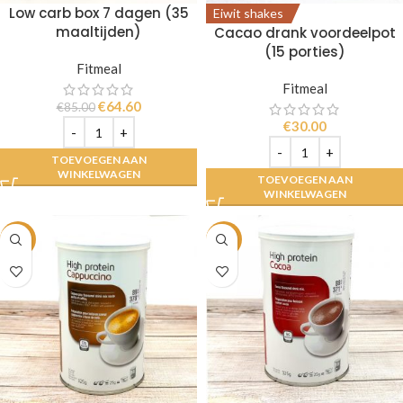
Low carb box 7 dagen (35
Eiwit shakes
maaltijden)
Cacao drank voordeelpot
(15 porties)
Fitmeal
Fitmeal
€
64.60
€
85.00
€
30.00
TOEVOEGEN AAN
WINKELWAGEN
TOEVOEGEN AAN
WINKELWAGEN
-21%
-21%