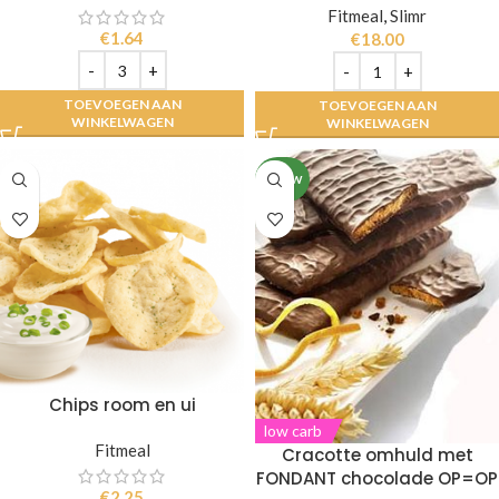
Fitmeal
,
Slimr
€
1.64
€
18.00
TOEVOEGEN AAN
TOEVOEGEN AAN
WINKELWAGEN
WINKELWAGEN
NIEUW
Chips room en ui
low carb
Fitmeal
Cracotte omhuld met
FONDANT chocolade OP=OP
€
2.25