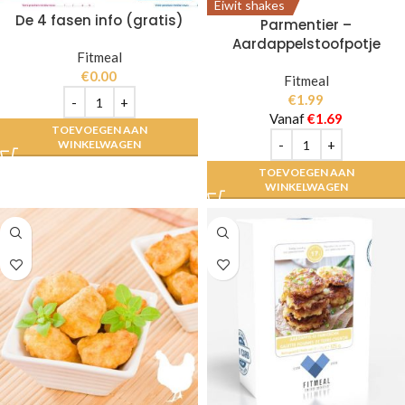
Eiwit shakes
De 4 fasen info (gratis)
Parmentier –
Aardappelstoofpotje
Fitmeal
€
0.00
Fitmeal
€
1.99
Vanaf
€
1.69
TOEVOEGEN AAN
WINKELWAGEN
TOEVOEGEN AAN
WINKELWAGEN