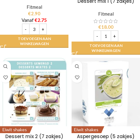
Dessert mix 1 (7 zakjes)
Fitmeal
€
2.90
Fitmeal
Vanaf
€
2.75
€
18.00
TOEVOEGEN AAN
WINKELWAGEN
TOEVOEGEN AAN
WINKELWAGEN
Eiwit shakes
Eiwit shakes
Dessert mix 2 (7 zakjes)
Aspergesoep (5 zakjes)