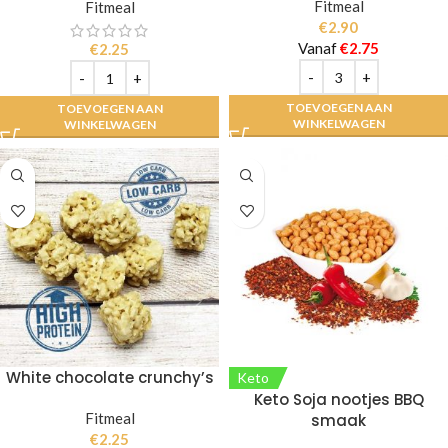
Fitmeal
Fitmeal
€
2.90
Vanaf
€
2.75
€
2.25
TOEVOEGEN AAN
TOEVOEGEN AAN
WINKELWAGEN
WINKELWAGEN
White chocolate crunchy’s
Keto
Keto Soja nootjes BBQ
Fitmeal
smaak
€
2.25