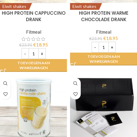
Eiwit shakes
Eiwit shakes
HIGH PROTEIN CAPPUCCINO
HIGH PROTEIN WARME
DRANK
CHOCOLADE DRANK
Fitmeal
Fitmeal
€
18.95
€
23.95
€
18.95
€
23.95
TOEVOEGEN AAN
WINKELWAGEN
TOEVOEGEN AAN
WINKELWAGEN