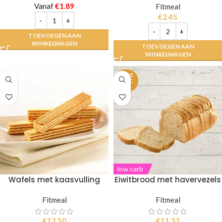
Vanaf
€
1.89
Fitmeal
€
2.45
TOEVOEGEN AAN
WINKELWAGEN
TOEVOEGEN AAN
WINKELWAGEN
UITVE
RKOC
HT
low carb
Wafels met kaasvulling
Eiwitbrood met havervezels
Fitmeal
Fitmeal
€
12.50
€
11.32