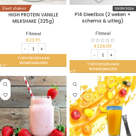
Eiwit shakes
30/09/2026
P14 Dieetbox (2 weken +
HIGH PROTEIN VANILLE
schema & uitleg)
MILKSHAKE (325g)
Fitmeal
Fitmeal
€
23.95
€
126.00
TOEVOEGEN AAN
WINKELWAGEN
TOEVOEGEN AAN
WINKELWAGEN