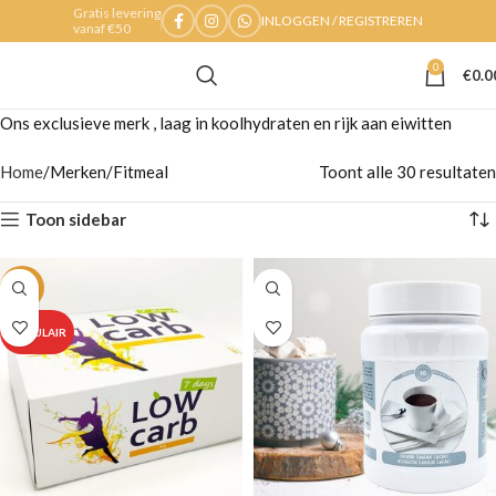
Gratis levering
INLOGGEN / REGISTREREN
vanaf €50
0
€
0.0
Ons exclusieve merk , laag in koolhydraten en rijk aan eiwitten
Home
Merken
Fitmeal
Toont alle 30 resultaten
Toon sidebar
-24%
POPULAIR