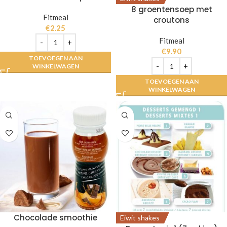
8 groentensoep met
Fitmeal
croutons
€
2.25
Fitmeal
€
9.90
TOEVOEGEN AAN
WINKELWAGEN
TOEVOEGEN AAN
WINKELWAGEN
Chocolade smoothie
Eiwit shakes