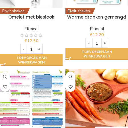
Eiwit shakes
Eiwit shakes
Omelet met bieslook
Warme dranken gemengd
Fitmeal
Fitmeal
€
12.20
€
12.50
TOEVOEGEN AAN
WINKELWAGEN
TOEVOEGEN AAN
WINKELWAGEN