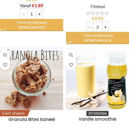
Vanaf
€
1.89
Fitmeal
€
0.90
TOEVOEGEN AAN
WINKELWAGEN
TOEVOEGEN AAN
WINKELWAGEN
Eiwit shakes
07/10/2026
Vanille smoothie
Granola Bites kaneel