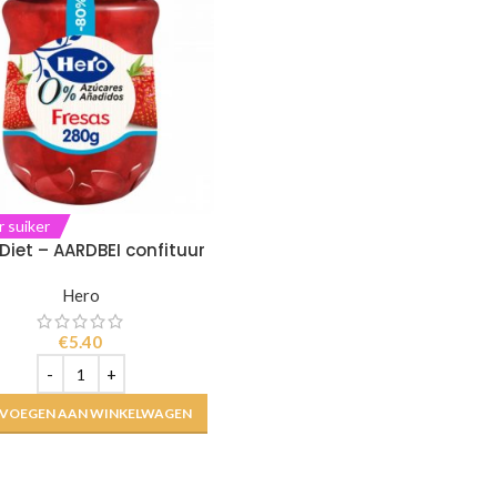
 suiker
Diet – AARDBEI confituur
Hero
€
5.40
VOEGEN AAN WINKELWAGEN