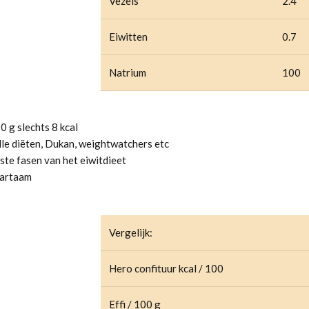
Vezels
2.4
Eiwitten
0.7
Natrium
100
0 g slechts 8 kcal
lle diëten, Dukan, weightwatchers etc
ste fasen van het eiwitdieet
partaam
Vergelijk:
Hero confituur kcal / 100
Effi / 100 g