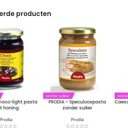
erde producten
zonder suiker
zonder
hoco-light pasta
PRODIA – Speculoospasta
Caesa
t honing
zonder suiker
Prodia
Prodia