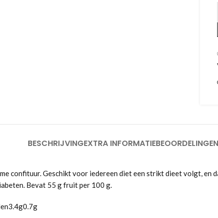
BESCHRIJVING
EXTRA INFORMATIE
BEOORDELINGEN
 confituur. Geschikt voor iedereen diet een strikt dieet volgt, en da
iabeten. Bevat 55 g fruit per 100 g.
len3.4g0.7g