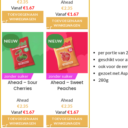
€
2.35
Ahead
Vanaf
€
1.67
€
2.35
Vanaf
€
1.67
TOEVOEGEN AAN
WINKELWAGEN
TOEVOEGEN AAN
WINKELWAGEN
NIEUW
NIEUW
per portie van 2
geschikt voor a
ook voor de eer
gezoet met As
zonder suiker
zonder suiker
280g
Ahead – Sour
Ahead – Sweet
Cherries
Peaches
Ahead
Ahead
€
2.35
€
2.35
Vanaf
€
1.67
Vanaf
€
1.67
TOEVOEGEN AAN
TOEVOEGEN AAN
WINKELWAGEN
WINKELWAGEN