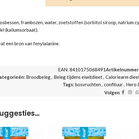
sbessen, frambozen, water, zoetstoffen (sorbitol siroop, natrium cy
l (kaliumsorbaat).
t een bron van fenylalanine.
EAN:
8410175068491
Artikelnummer
ategorieën:
Broodbeleg
,
Beleg tijdens eiwitdieet
,
Caloriearm diee
Tags:
bosvruchten
,
confituur
,
Hero 
Volgen
uggesties…