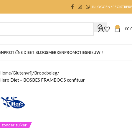
INLOGGEN / REGISTRER
0
€
0.
EN
PROTEÏNE DIEET BLOGS
MERKEN
PROMOTIES
NIEUW !
Home
Glutenvrij
Broodbeleg
Hero Diet – BOSBES FRAMBOOS confituur
zonder suiker