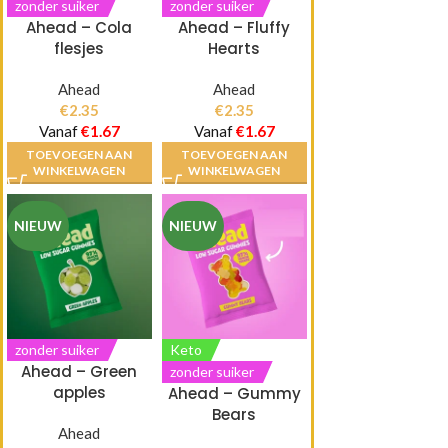
zonder suiker
zonder suiker
Ahead – Cola
Ahead – Fluffy
flesjes
Hearts
Ahead
Ahead
€
2.35
€
2.35
Vanaf
€
1.67
Vanaf
€
1.67
TOEVOEGEN AAN
TOEVOEGEN AAN
WINKELWAGEN
WINKELWAGEN
NIEUW
NIEUW
zonder suiker
Keto
Ahead – Green
zonder suiker
apples
Ahead – Gummy
Bears
Ahead