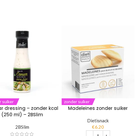
 suiker
zonder suiker
r dressing – zonder kcal
Madeleines zonder suiker
(250 ml) – 2BSlim
Dietisnack
2BSlim
€
6.20