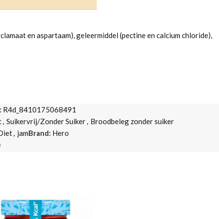
clamaat en aspartaam), geleermiddel (pectine en calcium chloride),
:
R4d_8410175068491
t
,
Suikervrij/Zonder Suiker
,
Broodbeleg zonder suiker
Diet
,
jam
Brand:
Hero