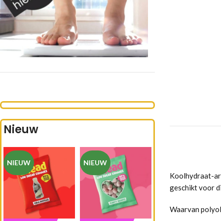
Nieuw
NIEUW
NIEUW
Koolhydraat-arme
geschikt voor d
Waarvan polyo