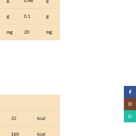
g
0.48
g
g
0.1
g
mg
20
mg
Face
Insta
What
32
kcal
160
kcal