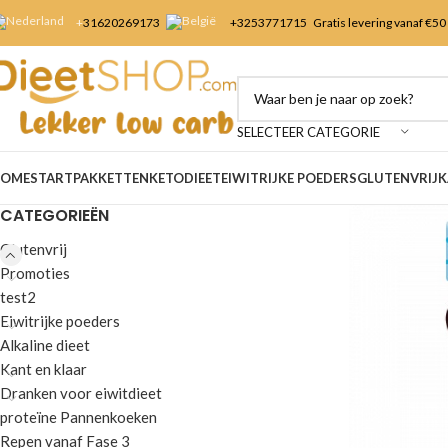
+
31620269173
+3253
771715
Gratis levering vanaf €50
SELECTEER CATEGORIE
OME
STARTPAKKETTEN
KETODIEET
EIWITRIJKE POEDERS
GLUTENVRIJ
K
CATEGORIEËN
Glutenvrij
Promoties
test2
Eiwitrijke poeders
Alkaline dieet
Kant en klaar
Dranken voor eiwitdieet
proteïne Pannenkoeken
Repen vanaf Fase 3