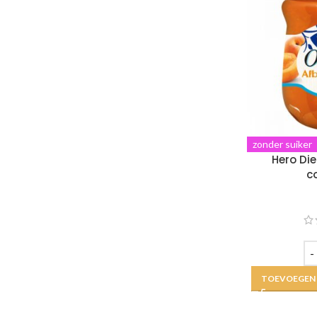
zonder suiker
Hero Di
c
TOEVOEGEN