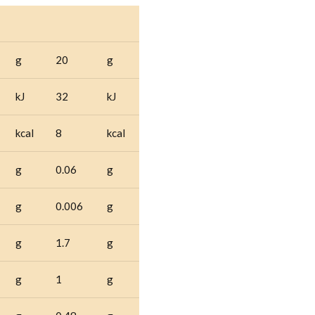
g
20
g
kJ
32
kJ
kcal
8
kcal
g
0.06
g
g
0.006
g
g
1.7
g
g
1
g