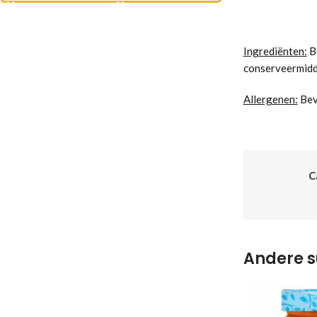
Ingrediënten:
Bo
conserveermidde
Allergenen:
Beva
C
Andere s