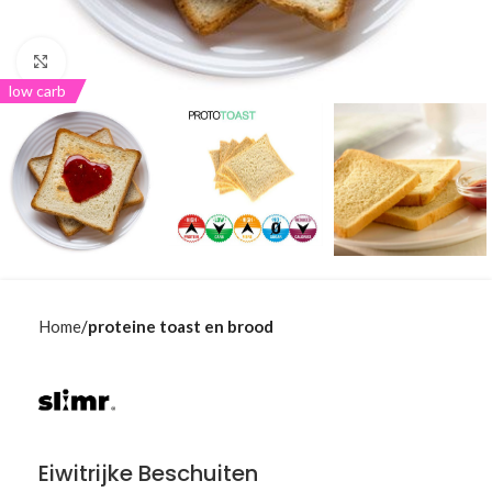
Klik om te vergroten
low carb
Home
proteine toast en brood
Eiwitrijke Beschuiten