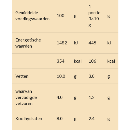
1
Gemiddelde
portie
100
g
g
voedingswaarden
3×10
g
Energetische
1482
kJ
445
kJ
waarden
354
kcal
106
kcal
Vetten
10.0
g
3.0
g
waarvan
verzadigde
4.0
g
1.2
g
vetzuren
Koolhydraten
8.0
g
2.4
g