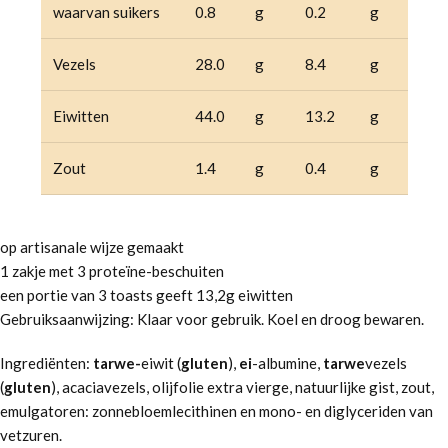
waarvan suikers
0.8
g
0.2
g
Vezels
28.0
g
8.4
g
Eiwitten
44.0
g
13.2
g
Zout
1.4
g
0.4
g
op artisanale wijze gemaakt
1 zakje met 3 proteïne-beschuiten
een portie van 3 toasts geeft 13,2g eiwitten
Gebruiksaanwijzing: Klaar voor gebruik. Koel en droog bewaren.
Ingrediënten:
tarwe-
eiwit (
gluten
),
ei
-albumine,
tarwe
vezels
(
gluten
), acaciavezels, olijfolie extra vierge, natuurlijke gist, zout,
emulgatoren: zonnebloemlecithinen en mono- en diglyceriden van
vetzuren.