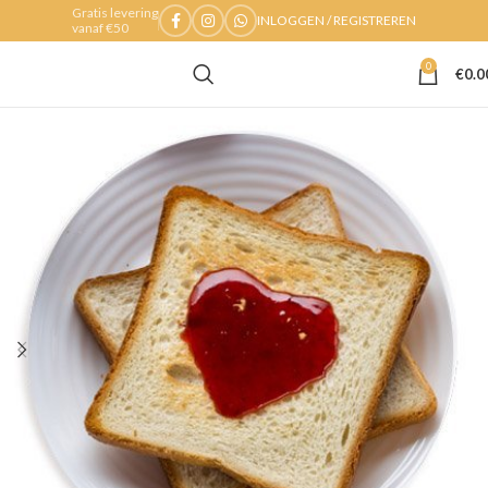
Gratis levering
INLOGGEN / REGISTREREN
vanaf €50
0
€
0.0