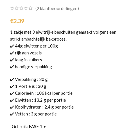
(
2
klantbeoordelingen)
€
2.39
1 zakje met 3 eiwitrijke beschuiten gemaakt volgens een
strikt ambachtelijk bakproces.
✔️ 44g eiwitten per 100g
✔️ rijk aan vezels
✔️ laag in suikers
✔️ handige verpakking
✔️ Verpakking : 30 g
✔️ 1 Portie is : 30 g
✔️ Calorieën : 106 kcal per portie
✔️ Eiwitten : 13.2 g per portie
✔️ Koolhydraten : 2.4 g per portie
✔️ Vetten : 3 g per portie
Gebruik: FASE 1 •