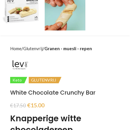
Home
Glutenvrij
Granen - muesli - repen
Keto
GLUTENVRIJ
White Chocolate Crunchy Bar
€
15.00
€
17.50
Knapperige witte
chocoladereep