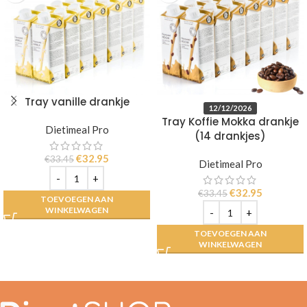
Tray vanille drankje
12/12/2026
Tray Koffie Mokka drankje
Dietimeal Pro
(14 drankjes)
€
32.95
€
33.45
Dietimeal Pro
€
32.95
€
33.45
TOEVOEGEN AAN
WINKELWAGEN
TOEVOEGEN AAN
WINKELWAGEN