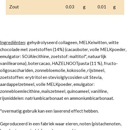
Zout
0.03
g
0.01
g
Ingrediënten
: gehydrolyseerd collageen, MELKeiwitten, witte
chocolade met zoetstoffen (14%) (cacaoboter, volle MELKpoeder,
emulgator: SOJAlecithine, zoetstof: maltitol*, natuurlijk
vanillearoma), botercacao, HAZELNOOTpasta (11 %), fructo-
oligosacchariden, zonnebloemolie, kokosolie, rijstmeel,
zoetstoffen: erytritol en steviolglycosiden uit Stevia,
aardappelzetmeel, volle MELKpoeder, emulgator:
zonnebloemlecithine, maïszetmeel, quinoameel, vanilline,
rijsmiddelen: natriumbicarbonaat en ammoniumbicarbonaat.
*overmatig gebruik kan een laxerend effect hebben.
Geproduceerd in een fabriek waar eieren, noten (pistachenoten,