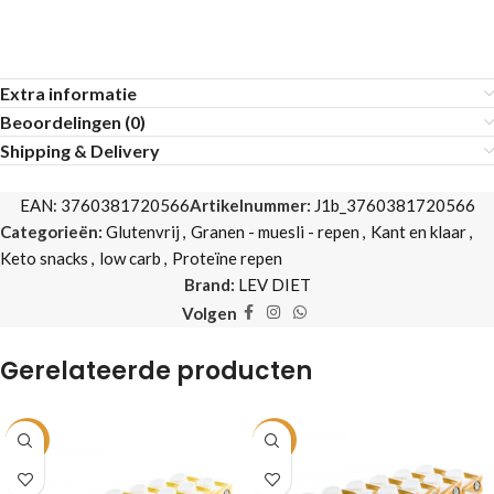
Extra informatie
Beoordelingen (0)
Shipping & Delivery
EAN:
3760381720566
Artikelnummer:
J1b_3760381720566
Categorieën:
Glutenvrij
,
Granen - muesli - repen
,
Kant en klaar
,
Keto snacks
,
low carb
,
Proteïne repen
Brand:
LEV DIET
Volgen
Gerelateerde producten
-1%
-1%