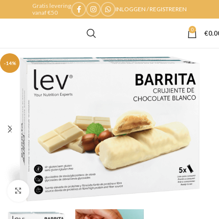
Gratis levering
INLOGGEN / REGISTREREN
vanaf €50
0
€
0.0
-14%
Klik om te vergroten