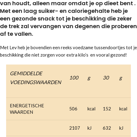
van houdt, alleen maar omdat je op dieet bent
.
Met een laag suiker- en caloriegehalte heb je
een gezonde snack tot je beschikking die zeker
de trek zal vervangen van degenen die proberen
af ​​te vallen.
Met Lev heb je bovendien een reeks voedzame tussendoortjes tot je
beschikking die niet zorgen voor extra kilo’s en vooral gezond!
GEMIDDELDE
100
g
30
g
VOEDINGSWAARDEN
ENERGETISCHE
506
kcal
152
kcal
WAARDEN
2107
kJ
632
kJ