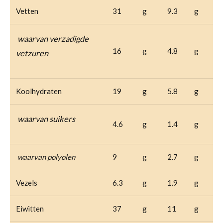
Vetten
31
g
9.3
g
waarvan verzadigde
16
g
4.8
g
vetzuren
Koolhydraten
19
g
5.8
g
waarvan suikers
4.6
g
1.4
g
waarvan polyolen
9
g
2.7
g
Vezels
6.3
g
1.9
g
Eiwitten
37
g
11
g