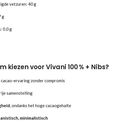
igde vetzuren: 40 g
7 g
: 0,0 g
 kiezen voor Vivani 100 % + Nibs?
e cacao-ervaring zonder compromis
rije samenstelling
gheid
, ondanks het hoge cacaogehalte
anistisch, minimalistisch