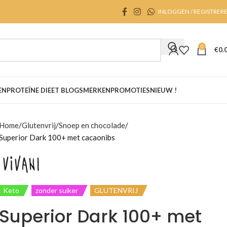
INLOGGEN / REGISTRER
0
€
0.
EN
PROTEÏNE DIEET BLOGS
MERKEN
PROMOTIES
NIEUW !
Home
Glutenvrij
Snoep en chocolade
Superior Dark 100+ met cacaonibs
Keto
zonder suiker
GLUTENVRIJ
Superior Dark 100+ met