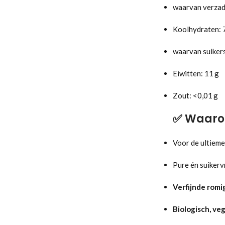
waarvan verzad
Koolhydraten: 
waarvan suikers
Eiwitten: 11 g
Zout: <0,01 g
✅
Waarom
Voor de ultiem
Pure én suikerv
Verfijnde romi
Biologisch, veg