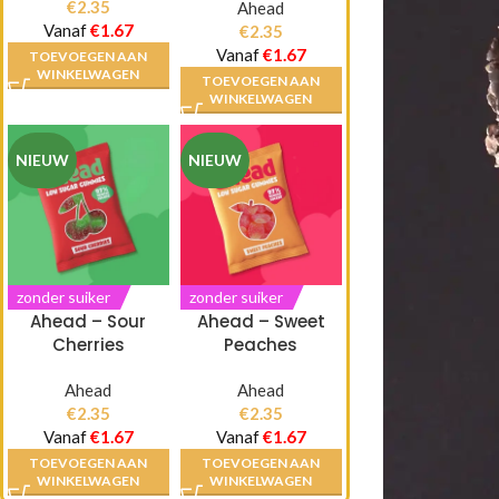
€
2.35
Ahead
Vanaf
€
1.67
€
2.35
Vanaf
€
1.67
TOEVOEGEN AAN
WINKELWAGEN
TOEVOEGEN AAN
WINKELWAGEN
NIEUW
NIEUW
zonder suiker
zonder suiker
Ahead – Sour
Ahead – Sweet
Cherries
Peaches
Ahead
Ahead
€
2.35
€
2.35
Vanaf
€
1.67
Vanaf
€
1.67
TOEVOEGEN AAN
TOEVOEGEN AAN
WINKELWAGEN
WINKELWAGEN