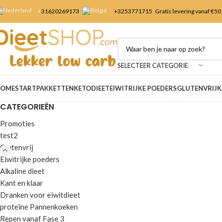
+
31620269173
+3253
771715
Gratis levering vanaf €50
SELECTEER CATEGORIE
OME
STARTPAKKETTEN
KETODIEET
EIWITRIJKE POEDERS
GLUTENVRIJ
K
CATEGORIEËN
Promoties
test2
Glutenvrij
Eiwitrijke poeders
Alkaline dieet
Kant en klaar
Dranken voor eiwitdieet
proteïne Pannenkoeken
Repen vanaf Fase 3