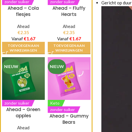
zonder suiker
zonder suiker
Gericht op duur
Ahead – Cola
Ahead – Fluffy
flesjes
Hearts
Ahead
Ahead
€
2.35
€
2.35
Vanaf
€
1.67
Vanaf
€
1.67
TOEVOEGEN AAN
TOEVOEGEN AAN
WINKELWAGEN
WINKELWAGEN
NIEUW
NIEUW
zonder suiker
Keto
Ahead – Green
zonder suiker
apples
Ahead – Gummy
Bears
Ahead