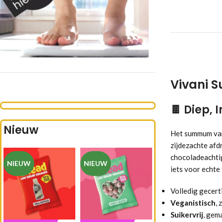
Vivani S
🍫
Diep, 
Nieuw
Het summum van 
zijdezachte afdr
chocoladeachtig
NIEUW
NIEUW
iets voor echte 
Volledig gecer
Veganistisch
, 
Suikervrij
, gem