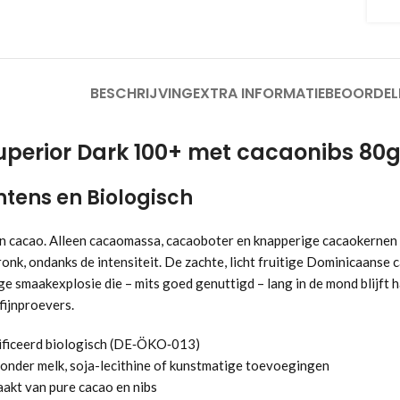
BESCHRIJVING
EXTRA INFORMATIE
BEOORDEL
uperior Dark 100+ met cacaonibs 80
Intens en Biologisch
cacao. Alleen cacaomassa, cacaoboter en knapperige cacaokernen – d
onk, ondanks de intensiteit. De zachte, licht fruitige Dominicaanse c
e smaakexplosie die – mits goed genuttigd – lang in de mond blijft
fijnproevers.
tificeerd biologisch (DE‑ÖKO‑013)
zonder melk, soja-lecithine of kunstmatige toevoegingen
aakt van pure cacao en nibs