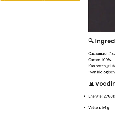
🔍
Ingred
Cacaomassa*, ca
Cacao: 100%.
Kan noten, glut
*van biologisc
📊
Voedin
Energie: 2780 k
Vetten: 64 g