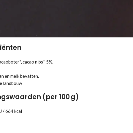
iënten
caoboter*, cacao nibs* 5%.
en en melk bevatten.
he landbouw
gswaarden (per 100 g)
J / 664 kcal