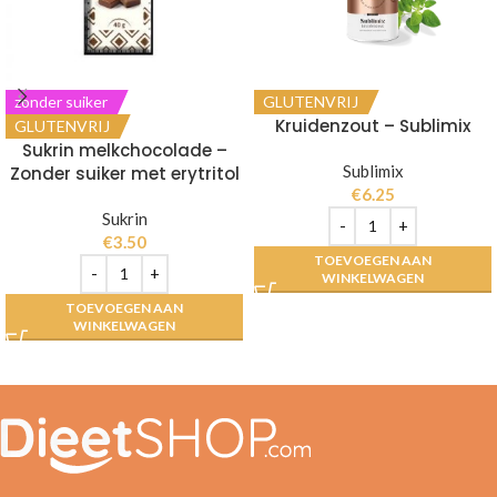
zonder suiker
GLUTENVRIJ
Kruidenzout – Sublimix
GLUTENVRIJ
Sukrin melkchocolade –
Sublimix
Zonder suiker met erytritol
€
6.25
Sukrin
€
3.50
TOEVOEGEN AAN
WINKELWAGEN
TOEVOEGEN AAN
WINKELWAGEN