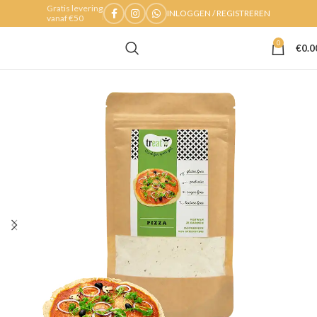
Gratis levering
INLOGGEN / REGISTREREN
vanaf €50
0
€
0.0