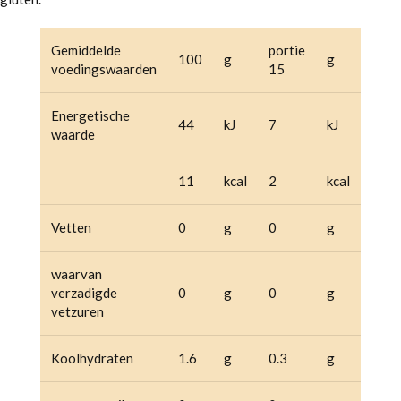
Gemiddelde
portie
100
g
g
voedingswaarden
15
Energetische
44
kJ
7
kJ
waarde
11
kcal
2
kcal
Vetten
0
g
0
g
waarvan
verzadigde
0
g
0
g
vetzuren
Koolhydraten
1.6
g
0.3
g