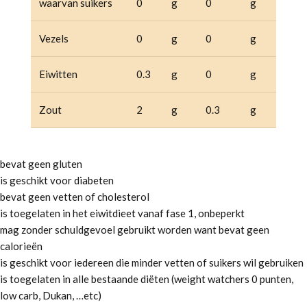
waarvan suikers
0
g
0
g
Vezels
0
g
0
g
Eiwitten
0.3
g
0
g
Zout
2
g
0.3
g
bevat geen gluten
is geschikt voor diabeten
bevat geen vetten of cholesterol
is toegelaten in het eiwitdieet vanaf fase 1, onbeperkt
mag zonder schuldgevoel gebruikt worden want bevat geen
calorieën
is geschikt voor iedereen die minder vetten of suikers wil gebruiken
is toegelaten in alle bestaande diëten (weight watchers 0 punten,
low carb, Dukan, …etc)