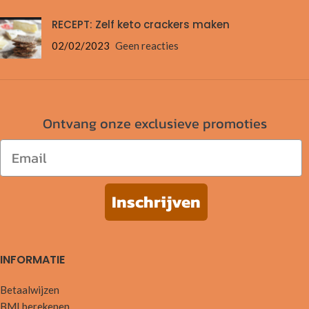
RECEPT: Zelf keto crackers maken
02/02/2023
Geen reacties
Ontvang onze exclusieve promoties
Email
Inschrijven
INFORMATIE
Betaalwijzen
BMI berekenen