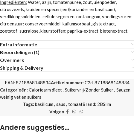
Ingrediënten:
Water, azijn, tomatenpuree, zout, uienpoeder,
citrusvezels, kruiden en specerijen (koriander en basilicum),
verdikkingsmiddelen: cellulosegom en xantaangom, voedingszuren:
citroenzuur; conserveermiddel: kaliumsorbaat, gistextract,
zoetstof: sucralose, kleurstoffen: paprika-extract, bietenextract.
Extra informatie
Beoordelingen (1)
Over merk
Shipping & Delivery
EAN:
8718868148834
Artikelnummer:
C2d_8718868148834
Categorieën:
Caloriearm dieet
,
Suikervrij/Zonder Suiker
,
Sauzen
weinig vet en suikers
Tags:
basilicum
,
saus
,
tomaat
Brand:
2BSlim
Volgen
Andere suggesties…