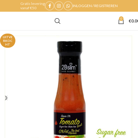
Gratis levering
INLOGGEN / REGISTREREN
vanaf €50
0
€
0.0
UITVE
RKOC
HT