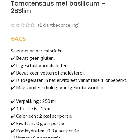
Tomatensaus met basilicum –
2BSlim
(
1
klantbeoordeling)
€
4.05
Saus met amper calorieën.
✔️ Bevat geen gluten.
✔️ Is geschikt voor diabeten.
✔️ Bevat geen vetten of cholesterol.
✔️ Is toegelaten in het eiwitdieet vanaf fase 1, onbeperkt.
✔️ Mag zonder schuldgevoel gebruikt worden.
✔️ Verpakking : 250 ml
✔️ 1 Portie is : 15 ml
✔️ Calorieën : 2 kcal per portie
✔️ Eiwitten : 0 g per portie
✔️ Koolhydraten : 0.3 g per portie
✔️ Vetten : 0 g per portie