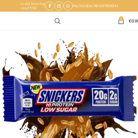
Gratis levering
INLOGGEN / REGISTREREN
vanaf €50
0
€
0.0