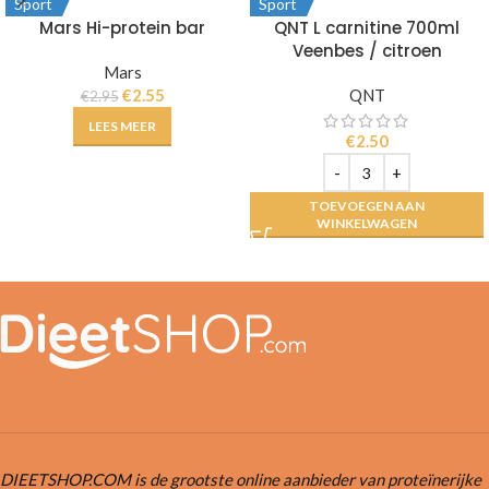
Sport
Sport
Mars Hi-protein bar
QNT L carnitine 700ml
Veenbes / citroen
Mars
€
2.55
QNT
€
2.95
LEES MEER
€
2.50
TOEVOEGEN AAN
WINKELWAGEN
DIEETSHOP.COM is de grootste online aanbieder van proteïnerijke