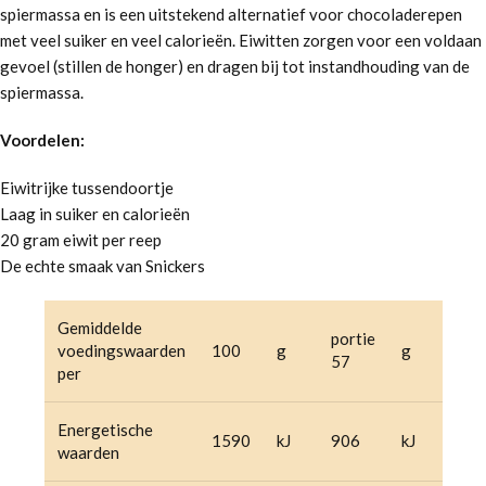
spiermassa en is een uitstekend alternatief voor chocoladerepen
met veel suiker en veel calorieën. Eiwitten zorgen voor een voldaan
gevoel (stillen de honger) en dragen bij tot instandhouding van de
spiermassa.
Voordelen:
Eiwitrijke tussendoortje
Laag in suiker en calorieën
20 gram eiwit per reep
De echte smaak van Snickers
Gemiddelde
portie
voedingswaarden
100
g
g
57
per
Energetische
1590
kJ
906
kJ
waarden