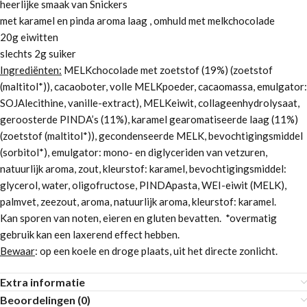
heerlijke smaak van Snickers
met karamel en pinda aroma laag , omhuld met melkchocolade
20g eiwitten
slechts 2g suiker
Ingrediënten:
MELKchocolade met zoetstof (19%) (zoetstof
(maltitol*)), cacaoboter, volle MELKpoeder, cacaomassa, emulgator:
SOJAlecithine, vanille-extract), MELKeiwit, collageenhydrolysaat,
geroosterde PINDA’s (11%), karamel gearomatiseerde laag (11%)
(zoetstof (maltitol*)), gecondenseerde MELK, bevochtigingsmiddel
(sorbitol*), emulgator: mono- en diglyceriden van vetzuren,
natuurlijk aroma, zout, kleurstof: karamel, bevochtigingsmiddel:
glycerol, water, oligofructose, PINDApasta, WEI-eiwit (MELK),
palmvet, zeezout, aroma, natuurlijk aroma, kleurstof: karamel.
Kan sporen van noten, eieren en gluten bevatten. *overmatig
gebruik kan een laxerend effect hebben.
Bewaar
: op een koele en droge plaats, uit het directe zonlicht.
Extra informatie
Beoordelingen (0)