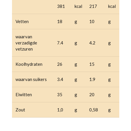
381
kcal
217
kcal
Vetten
18
g
10
g
waarvan
verzadigde
7.4
g
4.2
g
vetzuren
Koolhydraten
26
g
15
g
waarvan suikers
3.4
g
1.9
g
Eiwitten
35
g
20
g
Zout
1,0
g
0,58
g