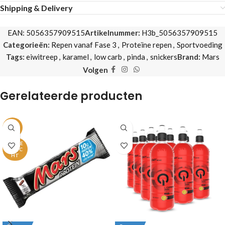
Shipping & Delivery
EAN:
5056357909515
Artikelnummer:
H3b_5056357909515
Categorieën:
Repen vanaf Fase 3
,
Proteïne repen
,
Sportvoeding
Tags:
eiwitreep
,
karamel
,
low carb
,
pinda
,
snickers
Brand:
Mars
Volgen
Gerelateerde producten
-14%
UITVE
RKOC
HT