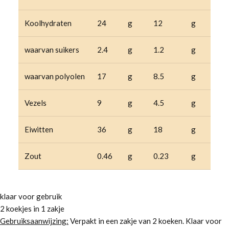
Koolhydraten
24
g
12
g
waarvan suikers
2.4
g
1.2
g
waarvan polyolen
17
g
8.5
g
Vezels
9
g
4.5
g
Eiwitten
36
g
18
g
Zout
0.46
g
0.23
g
klaar voor gebruik
2 koekjes in 1 zakje
Gebruiksaanwijzing:
Verpakt in een zakje van 2 koeken. Klaar voor