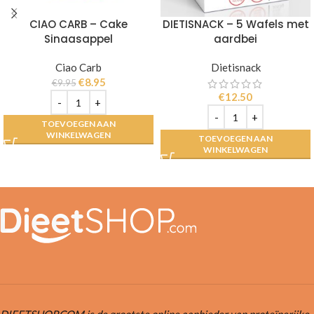
CIAO CARB – Cake
DIETISNACK – 5 Wafels met
Sinaasappel
aardbei
Ciao Carb
Dietisnack
€
8.95
€
9.95
€
12.50
TOEVOEGEN AAN
WINKELWAGEN
TOEVOEGEN AAN
WINKELWAGEN