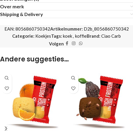
Over merk
Shipping & Delivery
EAN:
8056860750342
Artikelnummer:
D2b_8056860750342
Categorie:
Koekjes
Tags:
koek
,
koffie
Brand:
Ciao Carb
Volgen
Andere suggesties…