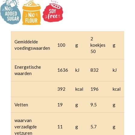
2
Gemiddelde
100
g
koekjes
g
voedingswaarden
50
Energetische
1636
kJ
832
kJ
waarden
392
kcal
196
kcal
Vetten
19
g
9.5
g
waarvan
verzadigde
11
g
5.7
g
vetzuren