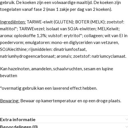
gebruik. De koeken zijn een volwaardige maaltijd. De koeken zijn
toegelaten vanaf fase 2 (max 1 zakje per dag van 2 koeken).
Ingrediënten:
TARWE-eiwit (GLUTEN); BOTER (MELK); zoetstof:
maltitol*; TARWEvezel; isolaat van SOJA-eiwitten; MELKeiwit;
aroma: oploskoffie 1,3%; vulstof: erytritol*; collageen; wit van EI in
poedervorm; emulgatoren: mono-en diglyceriden van vetzuren,
SOJAlecithine; rijsmiddelen: dinatriumfosfaat,
natriumhydrogeencarbonaat; aroma’s; zoetstof: natriumcyclamaat.
Kan hazelnoten, amandelen, schaalvruchten, sesam en lupine
bevatten
*overmatig gebruik kan een laxerend effect hebben.
Bewaring:
Bewaar op kamertemperatuur en op een droge plaats.
Extra informatie
Beoordelingen (0)