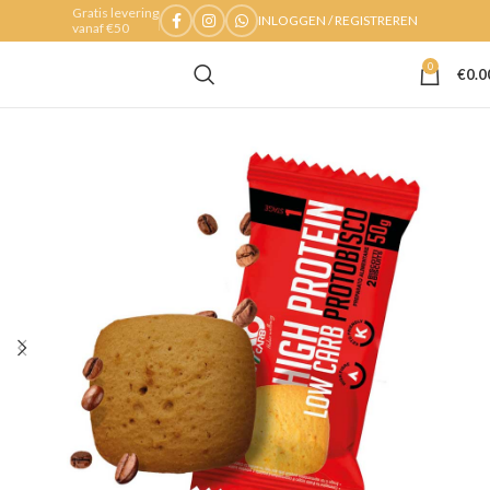
Gratis levering
INLOGGEN / REGISTREREN
vanaf €50
0
€
0.0