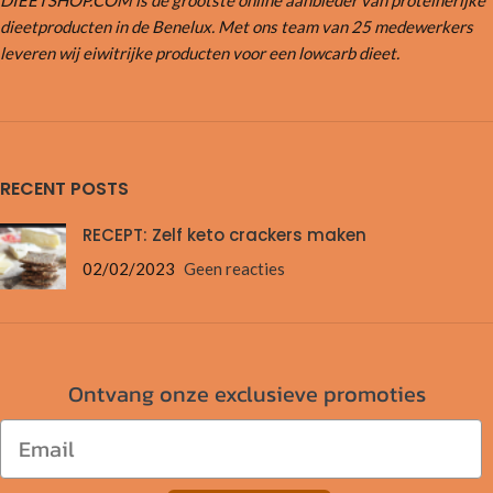
DIEETSHOP.COM is de grootste online aanbieder van proteïnerijke
dieetproducten in de Benelux. Met ons team van 25 medewerkers
leveren wij eiwitrijke producten voor een lowcarb dieet.
RECENT POSTS
RECEPT: Zelf keto crackers maken
02/02/2023
Geen reacties
Ontvang onze exclusieve promoties
Email