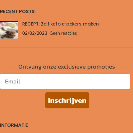
RECENT POSTS
RECEPT: Zelf keto crackers maken
02/02/2023
Geen reacties
Ontvang onze exclusieve promoties
Email
Inschrijven
INFORMATIE