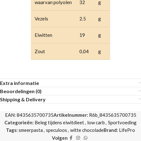
waarvan polyolen
32
g
Vezels
2.5
g
Eiwitten
19
g
Zout
0,04
g
Extra informatie
Beoordelingen (0)
Shipping & Delivery
EAN:
8435635700735
Artikelnummer:
R6b_8435635700735
Categorieën:
Beleg tijdens eiwitdieet
,
low carb
,
Sportvoeding
Tags:
smeerpasta
,
speculoos
,
witte chocolade
Brand:
LifePro
Volgen