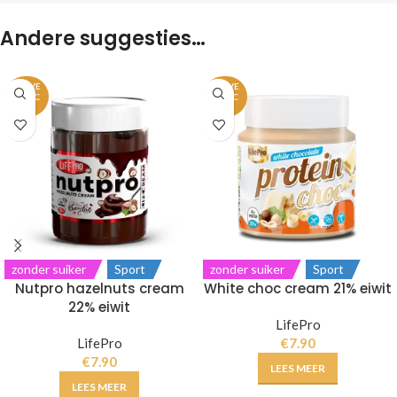
Andere suggesties…
UITVE
UITVE
RKOC
RKOC
HT
HT
zonder suiker
Sport
zonder suiker
Sport
Nutpro hazelnuts cream
White choc cream 21% eiwit
22% eiwit
LifePro
LifePro
€
7.90
€
7.90
LEES MEER
LEES MEER