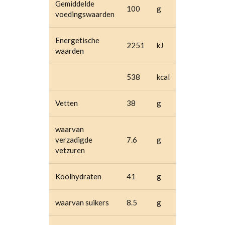
Gemiddelde
100
g
voedingswaarden
Energetische
2251
kJ
waarden
538
kcal
Vetten
38
g
waarvan
verzadigde
7.6
g
vetzuren
Koolhydraten
41
g
waarvan suikers
8.5
g