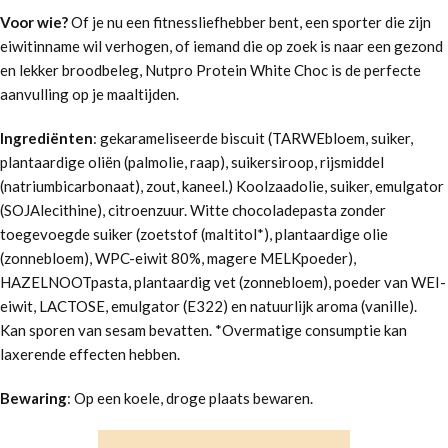
Voor wie?
Of je nu een fitnessliefhebber bent, een sporter die zijn
eiwitinname wil verhogen, of iemand die op zoek is naar een gezond
en lekker broodbeleg, Nutpro Protein White Choc is de perfecte
aanvulling op je maaltijden.
Ingrediënten
: gekarameliseerde biscuit (TARWEbloem, suiker,
plantaardige oliën (palmolie, raap), suikersiroop, rijsmiddel
(natriumbicarbonaat), zout, kaneel.) Koolzaadolie, suiker, emulgator
(SOJAlecithine), citroenzuur. Witte chocoladepasta zonder
toegevoegde suiker (zoetstof (maltitol*), plantaardige olie
(zonnebloem), WPC-eiwit 80%, magere MELKpoeder),
HAZELNOOTpasta, plantaardig vet (zonnebloem), poeder van WEI-
eiwit, LACTOSE, emulgator (E322) en natuurlijk aroma (vanille).
Kan sporen van sesam bevatten. *Overmatige consumptie kan
laxerende effecten hebben.
Bewaring
: Op een koele, droge plaats bewaren.