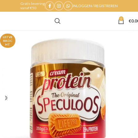
Gratis levering
INLOGGEN / REGISTREREN
vanaf €50
0
€
0.0
UITVE
RKOC
HT