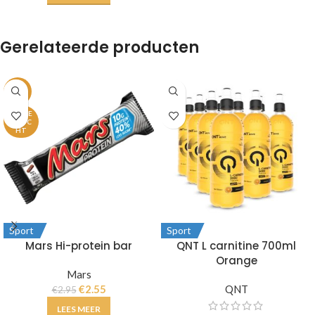
Gerelateerde producten
-14%
UITVE
RKOC
HT
Sport
Sport
Mars Hi-protein bar
QNT L carnitine 700ml
Orange
Mars
€
2.55
QNT
€
2.95
LEES MEER