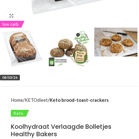
Klik om te vergroten
low carb
08/03/26
Home
KETOdieet
Keto brood-toast-crackers
Keto
Koolhydraat Verlaagde Bolletjes
Healthy Bakers