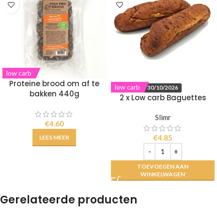
low carb
Proteine brood om af te
low carb
30/10/2026
bakken 440g
2 x Low carb Baguettes
Slimr
€
4.60
€
4.85
LEES MEER
TOEVOEGEN AAN
WINKELWAGEN
Gerelateerde producten