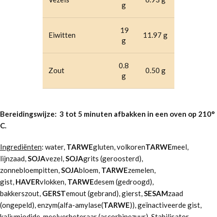
g
19
Eiwitten
11.97 g
g
0.8
Zout
0.50 g
g
Bereidingswijze: 3 tot 5 minuten afbakken in een oven op 210°
C.
Ingrediënten
: water,
TARWE
gluten, volkoren
TARWE
meel,
lijnzaad,
SOJA
vezel,
SOJA
grits (geroosterd),
zonnebloempitten,
SOJA
bloem,
TARWE
zemelen,
gist,
HAVER
vlokken,
TARWE
desem (gedroogd),
bakkerszout,
GERST
emout (gebrand), gierst,
SESAM
zaad
(ongepeld), enzym(alfa-amylase(
TARWE
)), geïnactiveerde gist,
kaliumjodide, meelverbeteraar (ascorbinezuur), Stabilisator