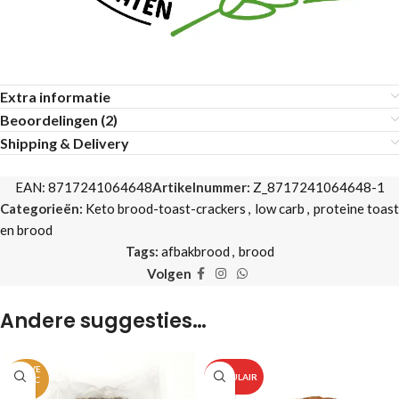
Extra informatie
Beoordelingen (2)
Shipping & Delivery
EAN:
8717241064648
Artikelnummer:
Z_8717241064648-1
Categorieën:
Keto brood-toast-crackers
,
low carb
,
proteine toast
en brood
Tags:
afbakbrood
,
brood
Volgen
Andere suggesties…
UITVE
POPULAIR
RKOC
HT