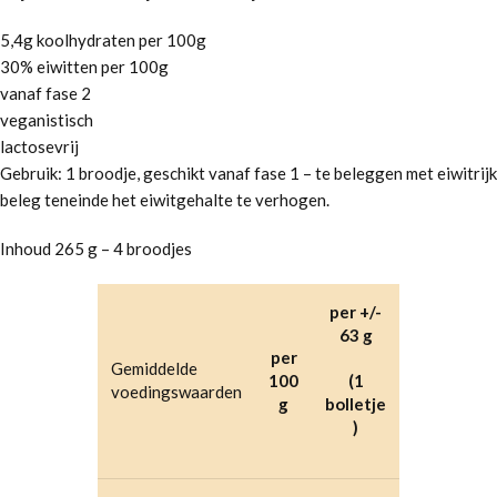
5,4g koolhydraten per 100g
30% eiwitten per 100g
vanaf fase 2
veganistisch
lactosevrij
Gebruik: 1 broodje, geschikt vanaf fase 1 – te beleggen met eiwitrijk
beleg teneinde het eiwitgehalte te verhogen.
Inhoud 265 g – 4 broodjes
per +/-
63 g
per
Gemiddelde
100
(1
voedingswaarden
g
bolletje
)