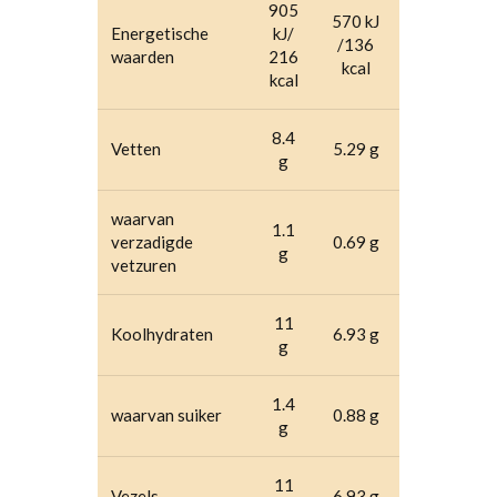
905
570 kJ
Energetische
kJ/
/136
waarden
216
kcal
kcal
8.4
Vetten
5.29 g
g
waarvan
1.1
verzadigde
0.69 g
g
vetzuren
11
Koolhydraten
6.93 g
g
1.4
waarvan suiker
0.88 g
g
11
Vezels
6.93 g