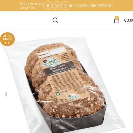
Gratis levering
INLOGGEN / REGISTREREN
vanaf €50
0
€
0.0
UITVE
RKOC
HT