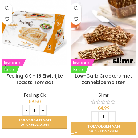
low carb
low carb
Keto
Keto
Feeling OK – 16 Eiwitrijke
Low-Carb Crackers met
Toasts Tomaat
zonnebloempitten
Feeling Ok
Slimr
€
8.50
€
4.99
TOEVOEGEN AAN
WINKELWAGEN
TOEVOEGEN AAN
WINKELWAGEN