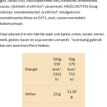
gist, cacao (5%), chocoladecrème (MELKeiwitten, erwteneiwit,
cacao, rijsteiwit, erythritol*, cacaovezel, HAZELNOTEN, hoog-
oliezuur zonnebloemolie), erythritol*, emulgatoren:
zonnebloemlecithine en E471, zout, conserveermiddel:
kaliumsorbaat.
Geproduceerd in een fabriek waar ook lupine, noten, sesam, eieren,
melk, gluten, haver en soja worden verwerkt . *overmatig gebruik
kan een laxerend effect hebben.
100g
50g
359
179
Energie
kcal /
kcal /
1501
751
kJ
kJ
11.50
Vetten
23 g
g