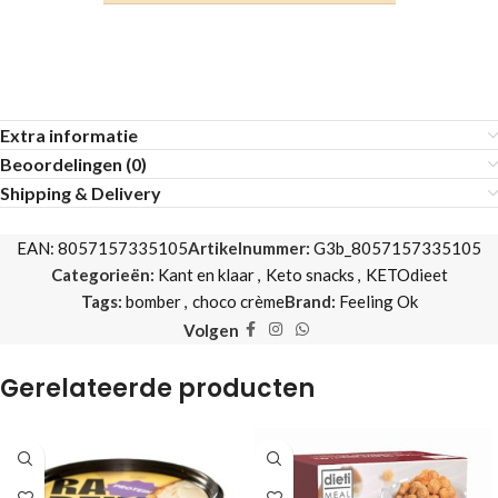
Extra informatie
Beoordelingen (0)
Shipping & Delivery
EAN:
8057157335105
Artikelnummer:
G3b_8057157335105
Categorieën:
Kant en klaar
,
Keto snacks
,
KETOdieet
Tags:
bomber
,
choco crème
Brand:
Feeling Ok
Volgen
Gerelateerde producten