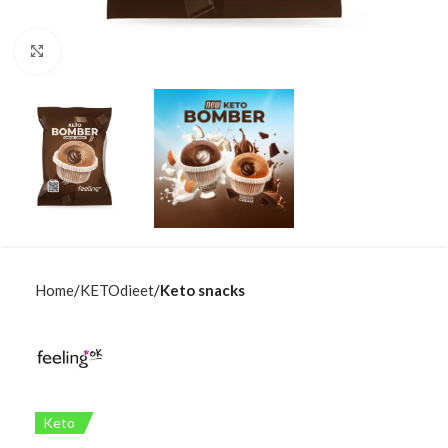
Klik om te vergroten
Home
KETOdieet
Keto snacks
Keto