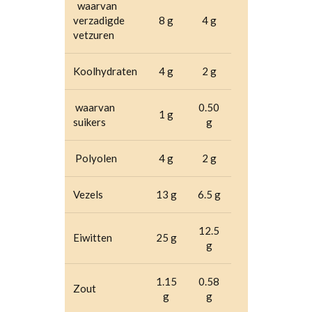
waarvan
verzadigde
8 g
4 g
vetzuren
Koolhydraten
4 g
2 g
waarvan
0.50
1 g
suikers
g
Polyolen
4 g
2 g
Vezels
13 g
6.5 g
12.5
Eiwitten
25 g
g
1.15
0.58
Zout
g
g