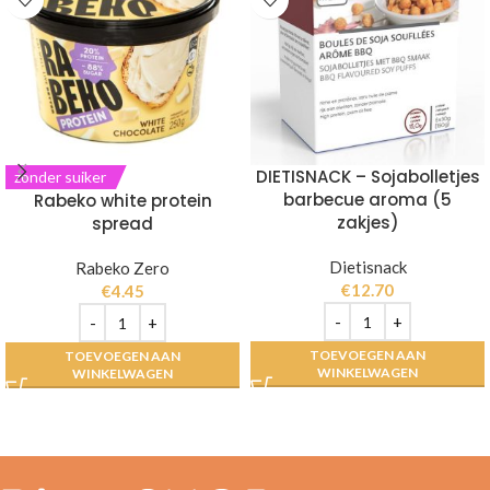
DIETISNACK – Sojabolletjes
zonder suiker
barbecue aroma (5
Rabeko white protein
zakjes)
spread
Dietisnack
Rabeko Zero
€
12.70
€
4.45
TOEVOEGEN AAN
TOEVOEGEN AAN
WINKELWAGEN
WINKELWAGEN