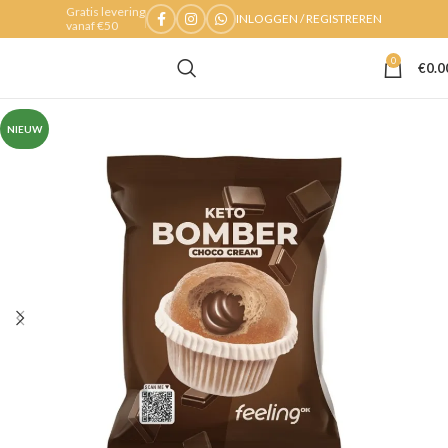
Gratis levering
INLOGGEN / REGISTREREN
vanaf €50
0
€
0.0
NIEUW