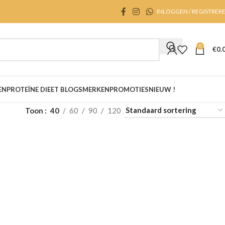
INLOGGEN / REGISTRER
0
€
0.
EN
PROTEÏNE DIEET BLOGS
MERKEN
PROMOTIES
NIEUW !
Toon
40
60
90
120