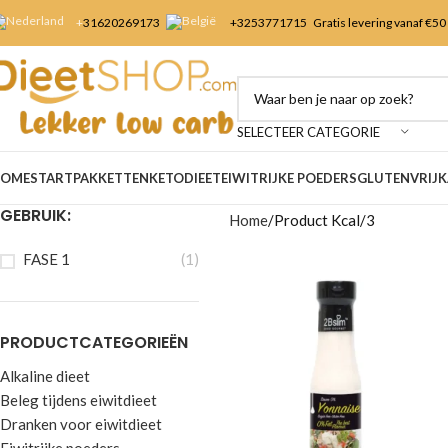
+
31620269173
+3253
771715
Gratis levering vanaf €50
SELECTEER CATEGORIE
OME
STARTPAKKETTEN
KETODIEET
EIWITRIJKE POEDERS
GLUTENVRIJ
K
GEBRUIK:
Home
Product Kcal
3
FASE 1
(1)
PRODUCTCATEGORIEËN
Alkaline dieet
Beleg tijdens eiwitdieet
Dranken voor eiwitdieet