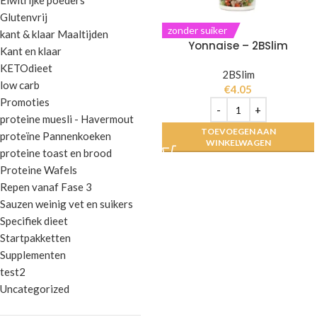
Eiwitrijke poeders
Glutenvrij
zonder suiker
kant & klaar Maaltijden
Yonnaise – 2BSlim
Kant en klaar
KETOdieet
2BSlim
low carb
€
4.05
Promoties
proteine muesli - Havermout
TOEVOEGEN AAN
proteïne Pannenkoeken
WINKELWAGEN
proteine toast en brood
Proteine Wafels
Repen vanaf Fase 3
Sauzen weinig vet en suikers
Specifiek dieet
Startpakketten
Supplementen
test2
Uncategorized