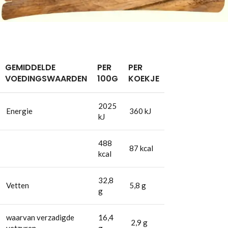
GEMIDDELDE
PER
PER
VOEDINGSWAARDEN
100G
KOEKJE
2025
Energie
360 kJ
kJ
488
87 kcal
kcal
32,8
Vetten
5,8 g
g
waarvan verzadigde
16,4
2,9 g
vetzuren
g