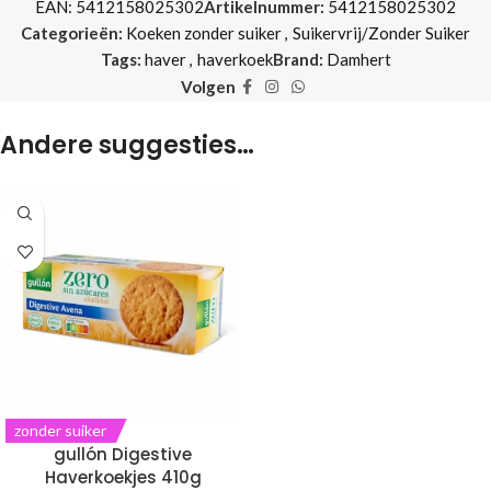
EAN:
5412158025302
Artikelnummer:
5412158025302
Categorieën:
Koeken zonder suiker
,
Suikervrij/Zonder Suiker
Tags:
haver
,
haverkoek
Brand:
Damhert
Volgen
Andere suggesties…
zonder suiker
gullón Digestive
Haverkoekjes 410g