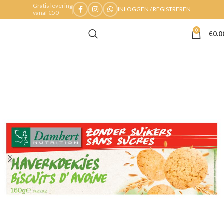
Gratis levering
INLOGGEN / REGISTREREN
vanaf €50
0
€
0.0