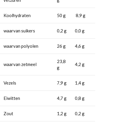
Koolhydraten
50 g
8,9 g
waarvan suikers
0,2 g
0,0 g
waarvan polyolen
26 g
4,6 g
23,8
waarvan zetmeel
4,2 g
g
Vezels
7,9 g
1,4 g
Eiwitten
4,7 g
0,8 g
Zout
1,2 g
0,2 g