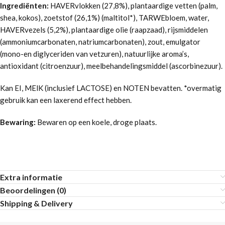
Ingrediënten:
HAVERvlokken (27,8%), plantaardige vetten (palm,
shea, kokos), zoetstof (26,1%) (maltitol*), TARWEbloem, water,
HAVERvezels (5,2%), plantaardige olie (raapzaad), rijsmiddelen
(ammoniumcarbonaten, natriumcarbonaten), zout, emulgator
(mono-en diglyceriden van vetzuren), natuurlijke aroma’s,
antioxidant (citroenzuur), meelbehandelingsmiddel (ascorbinezuur).
Kan EI, MElK (inclusief LACTOSE) en NOTEN bevatten. *overmatig
gebruik kan een laxerend effect hebben.
Bewaring:
Bewaren op een koele, droge plaats.
Extra informatie
Beoordelingen (0)
Shipping & Delivery