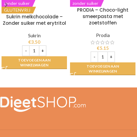
zonder suiker
zonder suiker
PRODIA – Choco-light
GLUTENVRIJ
smeerpasta met
Sukrin melkchocolade –
zoetstoffen
Zonder suiker met erytritol
Prodia
Sukrin
€
3.50
€
5.15
TOEVOEGEN AAN
WINKELWAGEN
TOEVOEGEN AAN
WINKELWAGEN