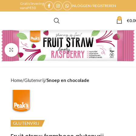
Gratis levering
INLOGGEN / REGISTREREN
vanaf €50
0
€
0.0
Klik om te vergroten
Home
Glutenvrij
Snoep en chocolade
GLUTENVRIJ