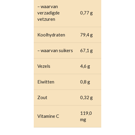
– waarvan
verzadigde
0,77 g
vetzuren
Koolhydraten
79,4 g
– waarvan suikers
67,1 g
Vezels
4,6 g
Eiwitten
0,8 g
Zout
0,32 g
119,0
Vitamine C
mg