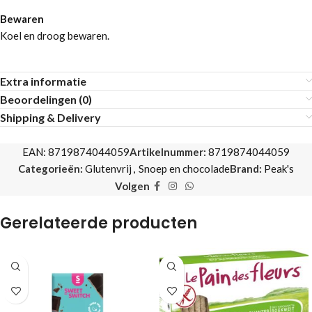
Bewaren
Koel en droog bewaren.
Extra informatie
Beoordelingen (0)
Shipping & Delivery
EAN:
8719874044059
Artikelnummer:
8719874044059
Categorieën:
Glutenvrij
,
Snoep en chocolade
Brand:
Peak's
Volgen
Gerelateerde producten