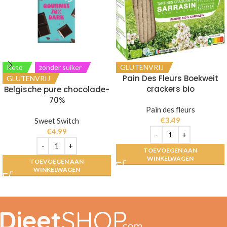
Keto
zonder suiker
GLUTENVRIJ
Pain Des Fleurs Boekweit
GLUTENVRIJ
crackers bio
Belgische pure chocolade-
70%
Pain des fleurs
€
3.49
Sweet Switch
€
4.99
TOEVOEGEN AAN
WINKELWAGEN
TOEVOEGEN AAN
WINKELWAGEN