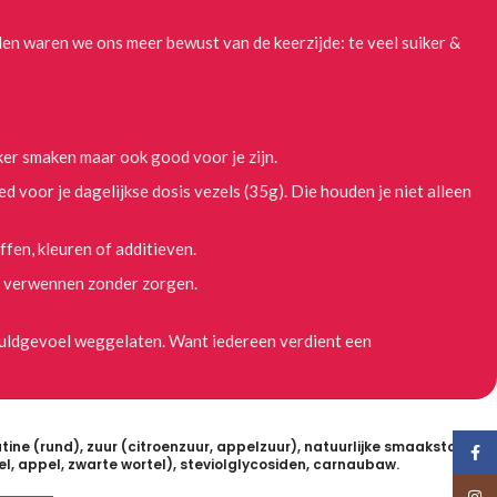
en waren we ons meer bewust van de keerzijde: te veel suiker &
ker smaken maar ook good voor je zijn.
 voor je dagelijkse dosis vezels (35g). Die houden je niet alleen
fen, kleuren of additieven.
nt verwennen zonder zorgen.
huldgevoel weggelaten. Want iedereen verdient een
tine (rund), zuur (citroenzuur, appelzuur), natuurlijke smaakstof,
Face
l, appel, zwarte wortel), steviolglycosiden, carnaubaw.
Insta