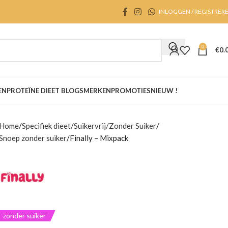
INLOGGEN / REGISTRER
0
€
0.
EN
PROTEÏNE DIEET BLOGS
MERKEN
PROMOTIES
NIEUW !
Home
Specifiek dieet
Suikervrij/Zonder Suiker
Snoep zonder suiker
Finally – Mixpack
zonder suiker