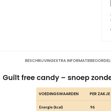
BESCHRIJVING
EXTRA INFORMATIE
BEOORDEL
: Guilt free candy – snoep zonde
VOEDINGSWAARDEN
PER ZAKJE
Energie (kcal)
96