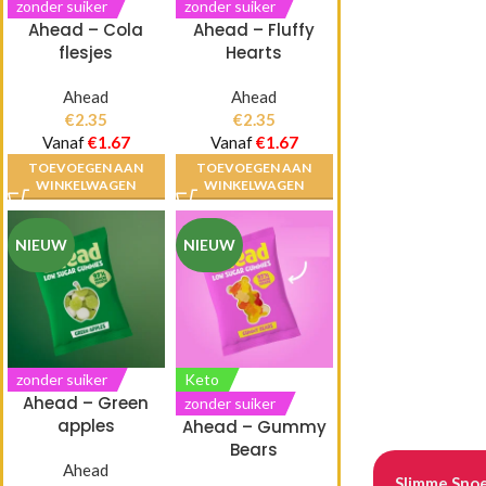
zonder suiker
zonder suiker
Ahead – Cola
Ahead – Fluffy
flesjes
Hearts
Ahead
Ahead
€
2.35
€
2.35
Vanaf
€
1.67
Vanaf
€
1.67
TOEVOEGEN AAN
TOEVOEGEN AAN
WINKELWAGEN
WINKELWAGEN
NIEUW
NIEUW
zonder suiker
Keto
Ahead – Green
zonder suiker
apples
Ahead – Gummy
Bears
Ahead
Slimme Snoe