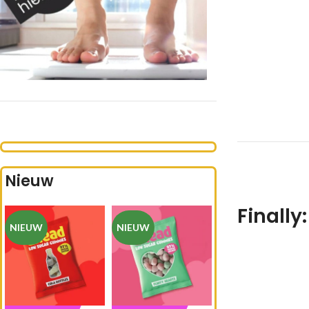
Nieuw
Finally
NIEUW
NIEUW