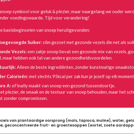
 snoep symbool voor geluk & plezier, maar naargelang we ouder werd
onder voedingswaarde. Tijd voor verandering!
e basisbeginselen van snoep heruitgevonden:
oegevoegde Suiker:
slim gezoet met gezonde vezels die net als sui
nde Vezels:
een zakje snoep bevat een gezonde mix van vezels, goed
l, maar hebben ook tal van andere gezondheidsvoordelen.
uurlijk:
Alleen de beste ingrediënten, zonder kunstmatige smaakstof
er Calorieën:
met slechts 95kcal per zak kun je jezelf op elk mome
ore A:
eFinally maakt van snoep een gezond tussendoortje.
t plezier, de smaak en de textuur van snoep behouden, maar het sc
 zonder compromissen.
zels van plantaardige oorsprong (maïs, tapioca, inuline), water, gela
ie, geconcentreerde fruit- en groentesappen (wortel, zoete aardappe