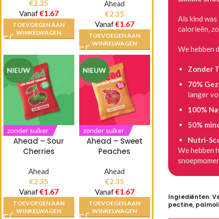
€
2.35
Ahead
Vanaf
€
1.67
€
2.35
Als kind was
Vanaf
€
1.67
TOEVOEGEN AAN
calorieën, z
WINKELWAGEN
TOEVOEGEN AAN
WINKELWAGEN
We hebben d
Zonder T
NIEUW
NIEUW
70% Gezo
langer vo
100% Nat
50% mind
zonder suiker
zonder suiker
Nutri-Sc
Ahead – Sour
Ahead – Sweet
We hebben he
Cherries
Peaches
snoepmoment
Ahead
Ahead
€
2.35
€
2.35
Vanaf
€
1.67
Vanaf
€
1.67
Ingrediënten: Ve
TOEVOEGEN AAN
TOEVOEGEN AAN
pectine, palmol
WINKELWAGEN
WINKELWAGEN