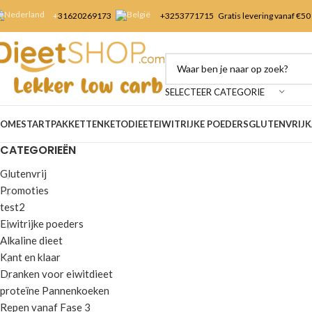
+
31620269173
+3253
771715
Gratis levering vanaf €50
SELECTEER CATEGORIE
OME
STARTPAKKETTEN
KETODIEET
EIWITRIJKE POEDERS
GLUTENVRIJ
K
CATEGORIEËN
Glutenvrij
Promoties
test2
Eiwitrijke poeders
Alkaline dieet
Kant en klaar
Dranken voor eiwitdieet
proteïne Pannenkoeken
Repen vanaf Fase 3