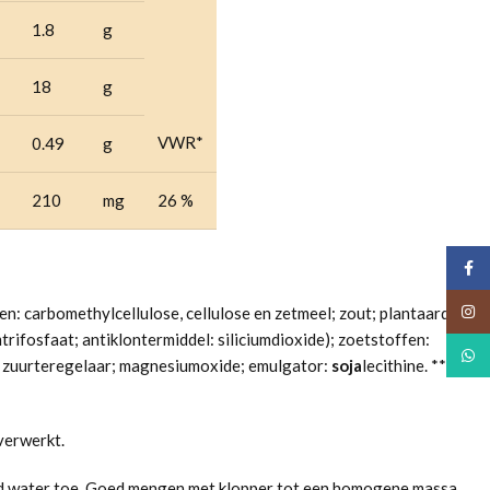
1.8
g
18
g
VWR*
0.49
g
210
mg
26 %
Face
Insta
en: carbomethylcellulose, cellulose en zetmeel; zout; plantaardig
mtrifosfaat; antiklontermiddel: siliciumdioxide); zoetstoffen:
What
de; zuurteregelaar; magnesiumoxide; emulgator:
soja
lecithine. **bevat
verwerkt.
ud water toe. Goed mengen met klopper tot een homogene massa.