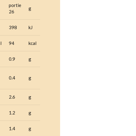
portie
g
26
398
kJ
l
94
kcal
0.9
g
0.4
g
2.6
g
1.2
g
1.4
g