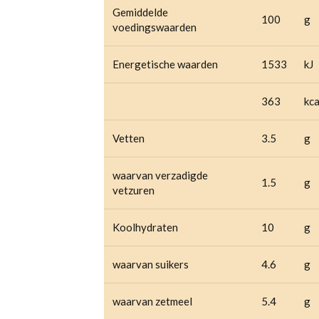
Gemiddelde
100
g
voedingswaarden
Energetische waarden
1533
kJ
363
kca
Vetten
3.5
g
waarvan verzadigde
1.5
g
vetzuren
Koolhydraten
10
g
waarvan suikers
4.6
g
waarvan zetmeel
5.4
g