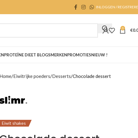
INLOGGEN / REGISTRER
0
€
0.
EN
PROTEÏNE DIEET BLOGS
MERKEN
PROMOTIES
NIEUW !
Home
Eiwitrijke poeders
Desserts
Chocolade dessert
Eiwit shakes