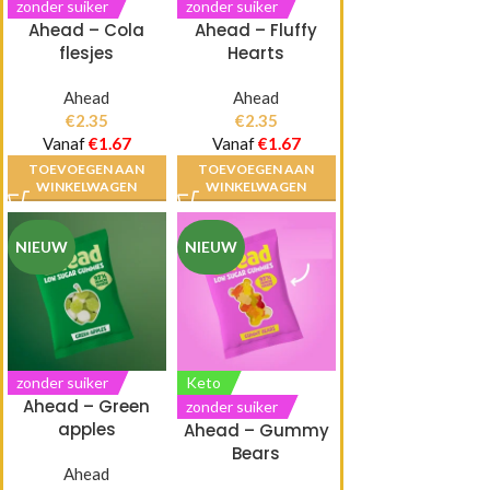
zonder suiker
zonder suiker
Ahead – Cola
Ahead – Fluffy
flesjes
Hearts
Ahead
Ahead
€
2.35
€
2.35
Vanaf
€
1.67
Vanaf
€
1.67
TOEVOEGEN AAN
TOEVOEGEN AAN
WINKELWAGEN
WINKELWAGEN
NIEUW
NIEUW
zonder suiker
Keto
Ahead – Green
zonder suiker
apples
Ahead – Gummy
Bears
Ahead