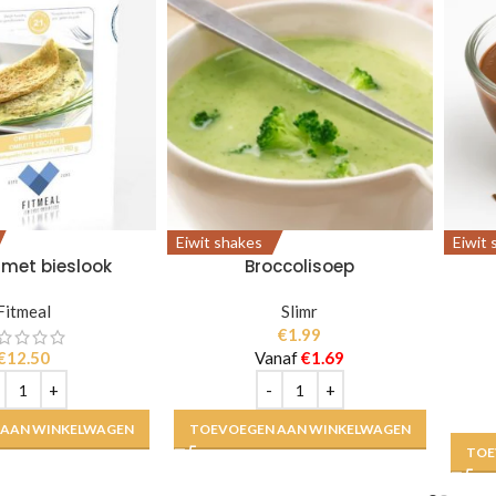
Eiwit shakes
Eiwit
met bieslook
Broccolisoep
Fitmeal
Slimr
€
1.99
€
12.50
Vanaf
€
1.69
 AAN WINKELWAGEN
TOEVOEGEN AAN WINKELWAGEN
TOE