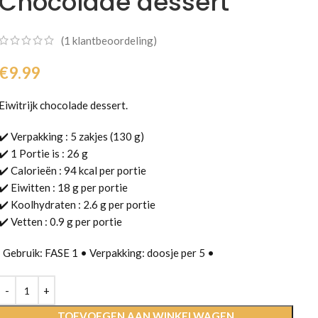
Chocolade dessert
(
1
klantbeoordeling)
€
9.99
Eiwitrijk chocolade dessert.
✔️ Verpakking : 5 zakjes (130 g)
✔️ 1 Portie is : 26 g
✔️ Calorieën : 94 kcal per portie
✔️ Eiwitten : 18 g per portie
✔️ Koolhydraten : 2.6 g per portie
✔️ Vetten : 0.9 g per portie
Gebruik: FASE 1 • Verpakking: doosje per 5 •
TOEVOEGEN AAN WINKELWAGEN