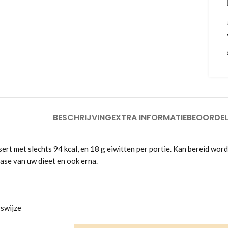
BESCHRIJVING
EXTRA INFORMATIE
BEOORDEL
rt met slechts 94 kcal, en 18 g eiwitten per portie. Kan bereid wor
ase van uw dieet en ook erna.
gswijze