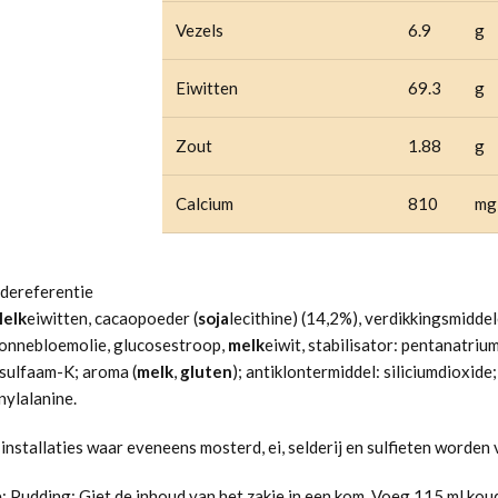
Vezels
6.9
g
Eiwitten
69.3
g
Zout
1.88
g
Calcium
810
mg
dereferentie
elk
eiwitten, cacaopoeder (
soja
lecithine) (14,2%), verdikkingsmiddel
zonnebloemolie, glucosestroop,
melk
eiwit, stabilisator: pentanatriu
sulfaam-K; aroma (
melk
,
gluten
); antiklontermiddel: siliciumdioxi
nylalanine.
installaties waar eveneens mosterd, ei, selderij en sulfieten worden 
:
Pudding: Giet de inhoud van het zakje in een kom. Voeg 115 ml ko