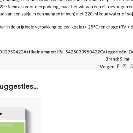
: idem als voor een pudding, maar het wit van een ei toevoegen en 
d van een zakje in een mengen (mixen) met 220 ml koud water of soj
ar in de originele verpakking op een koele (< 25°C) en droge (RV < 
033950422
Artikelnummer:
I9a_5425033950422
Categorieën:
D
Brand:
Slimr
Volgen
uggesties…