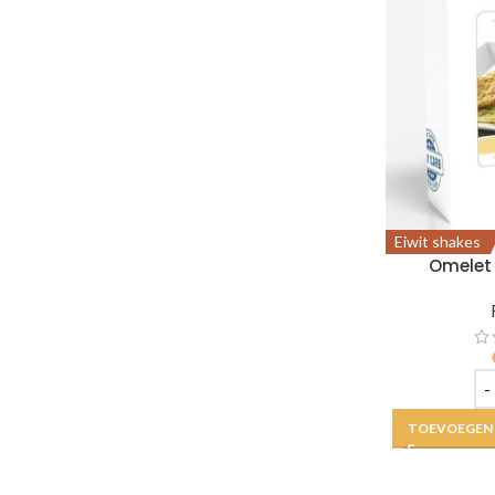
Eiwit shakes
Omelet 
TOEVOEGEN