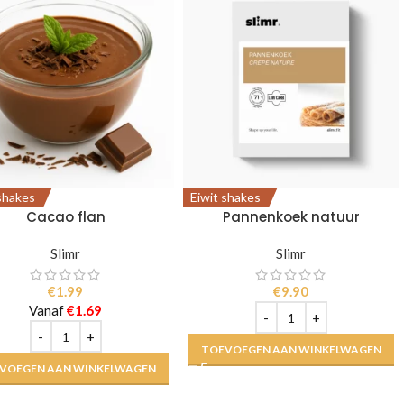
 shakes
Eiwit shakes
Cacao flan
Pannenkoek natuur
Slimr
Slimr
€
1.99
€
9.90
Vanaf
€
1.69
TOEVOEGEN AAN WINKELWAGEN
VOEGEN AAN WINKELWAGEN