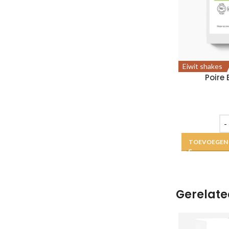
Eiwit shakes
Poire 
TOEVOEGEN
Gerelate