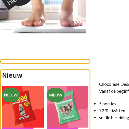
Nieuw
Chocolade Desse
Vanaf de beginf
NIEUW
NIEUW
5 porties
72 % eiwitten
snelle bereidin