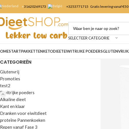
+
31620269173
+3253
771715
Gratis levering vanaf €50
SELECTEER CATEGORIE
OME
STARTPAKKETTEN
KETODIEET
EIWITRIJKE POEDERS
GLUTENVRIJ
K
CATEGORIEËN
Glutenvrij
Promoties
test2
Eiwitrijke poeders
Alkaline dieet
Kant en klaar
Dranken voor eiwitdieet
proteïne Pannenkoeken
Repen vanaf Fase 3