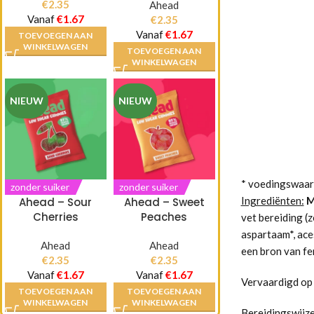
€
2.35
Ahead
Vanaf
€
1.67
€
2.35
Vanaf
€
1.67
TOEVOEGEN AAN
WINKELWAGEN
TOEVOEGEN AAN
WINKELWAGEN
NIEUW
NIEUW
* voedingswaar
zonder suiker
zonder suiker
Ingrediënten:
M
Ahead – Sour
Ahead – Sweet
Cherries
Peaches
vet bereiding (
aspartaam*, ace
Ahead
Ahead
een bron van fe
€
2.35
€
2.35
Vanaf
€
1.67
Vanaf
€
1.67
Vervaardigd op 
TOEVOEGEN AAN
TOEVOEGEN AAN
WINKELWAGEN
WINKELWAGEN
Bereidingswijze