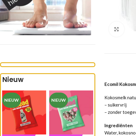
Klik 
Nieuw
Ecomil Kokosme
Kokosmelk natu
NIEUW
NIEUW
– suikervrij
– zonder toege
Ingrediënten
Water, kokosnoo