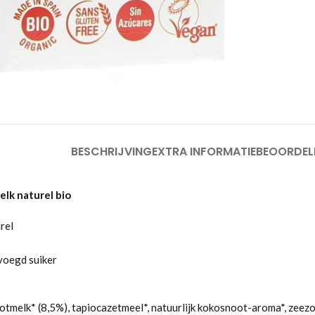
om te vergroten
BESCHRIJVING
EXTRA INFORMATIE
BEOORDEL
lk naturel bio
rel
voegd suiker
tmelk* (8,5%), tapiocazetmeel*, natuurlijk kokosnoot-aroma*, zeezo