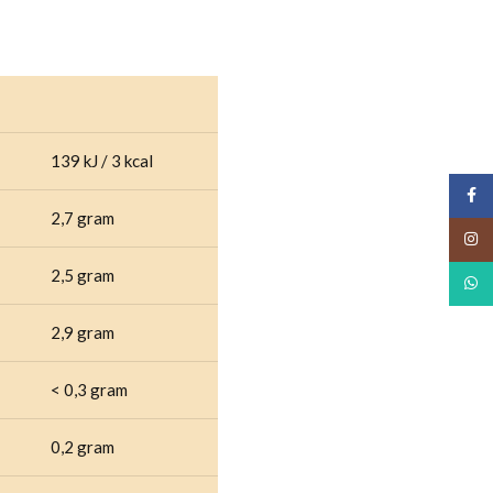
139 kJ / 3 kcal
Face
2,7 gram
Insta
2,5 gram
What
2,9 gram
< 0,3 gram
0,2 gram