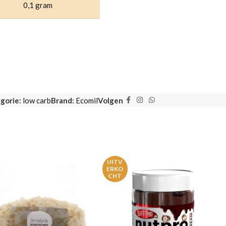
0,1 gram
gorie:
low carb
Brand:
Ecomil
Volgen
UITV
ERKO
CHT