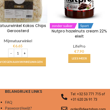
atuurwinkel Kokos Chips
zonder suiker
Sport
Geroosterd
Nutpro hazelnuts cream 22%
eiwit
Mijnnatuurwinkel
€
6.65
LifePro
€
7.90
LEES MEER
VOEGEN AAN WINKELWAGEN
BELANGRIJKE LINKS
Tel: +32 53 771 715 of
+31 620 26 91 73
FAQ
Paswoord kwijt?
order@dieetshop.com