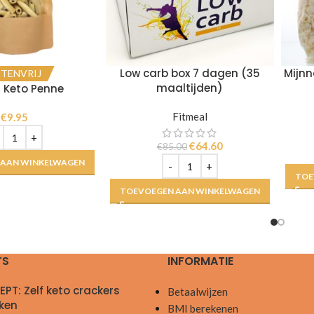
Low carb box 7 dagen (35
Mijnn
TENVRIJ
maaltijden)
 Keto Penne
Fitmeal
€
9.95
€
64.60
€
85.00
 AAN WINKELWAGEN
TOE
TOEVOEGEN AAN WINKELWAGEN
TS
INFORMATIE
EPT: Zelf keto crackers
Betaalwijzen
ken
BMI berekenen