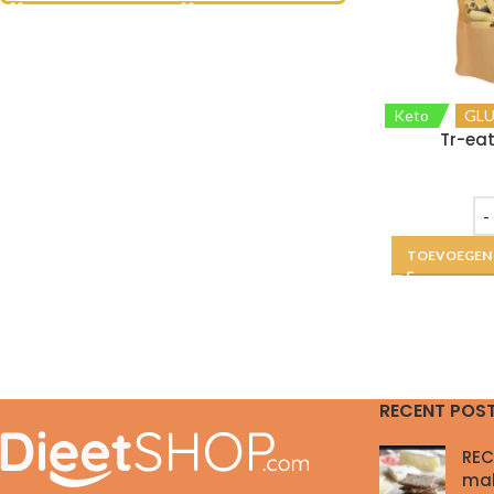
Keto
GLU
Tr-eat
TOEVOEGEN
RECENT POS
REC
ma