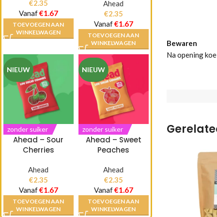
€
2.35
Ahead
Vanaf
€
1.67
€
2.35
Vanaf
€
1.67
TOEVOEGEN AAN
WINKELWAGEN
TOEVOEGEN AAN
Bewaren
WINKELWAGEN
Na opening koel
NIEUW
NIEUW
Gerelate
zonder suiker
zonder suiker
Ahead – Sour
Ahead – Sweet
Cherries
Peaches
Ahead
Ahead
€
2.35
€
2.35
Vanaf
€
1.67
Vanaf
€
1.67
TOEVOEGEN AAN
TOEVOEGEN AAN
WINKELWAGEN
WINKELWAGEN