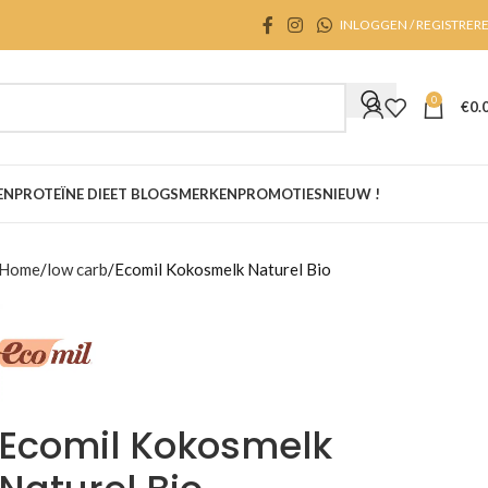
INLOGGEN / REGISTRER
0
€
0.
EN
PROTEÏNE DIEET BLOGS
MERKEN
PROMOTIES
NIEUW !
Home
low carb
Ecomil Kokosmelk Naturel Bio
Ecomil Kokosmelk