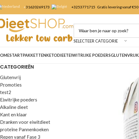
+
31620269173
+3253
771715
Gratis levering vanaf €50
SELECTEER CATEGORIE
OME
STARTPAKKETTEN
KETODIEET
EIWITRIJKE POEDERS
GLUTENVRIJ
K
CATEGORIEËN
Glutenvrij
Promoties
test2
Eiwitrijke poeders
Alkaline dieet
Kant en klaar
Dranken voor eiwitdieet
proteïne Pannenkoeken
Repen vanaf Fase 3