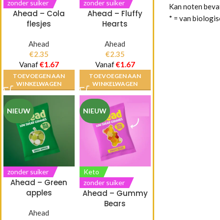
zonder suiker
zonder suiker
Kan noten beva
Ahead – Cola
Ahead – Fluffy
* = van biologis
flesjes
Hearts
Ahead
Ahead
€
2.35
€
2.35
Vanaf
€
1.67
Vanaf
€
1.67
TOEVOEGEN AAN
TOEVOEGEN AAN
WINKELWAGEN
WINKELWAGEN
NIEUW
NIEUW
zonder suiker
Keto
Ahead – Green
zonder suiker
apples
Ahead – Gummy
Bears
Ahead