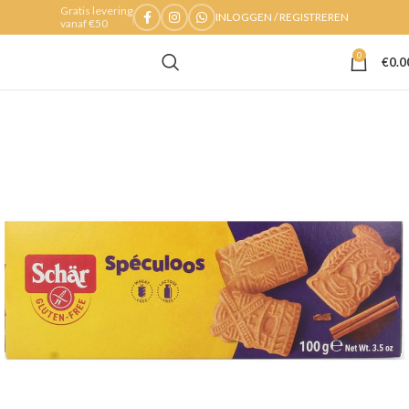
Gratis levering
INLOGGEN / REGISTREREN
vanaf €50
0
€
0.0