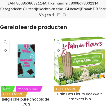
EAN:
8008698032114
Artikelnummer:
8008698032114
Categorieën:
Glutenrije koeken en cake
,
Glutenvrij
Brand:
DR Shar
Volgen
Gerelateerde producten
Keto
zonder suiker
GLUTENVRIJ
Pain Des Fleurs Boekweit
GLUTENVRIJ
crackers bio
Belgische pure chocolade-
70%