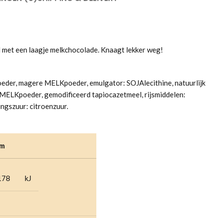
ld met een laagje melkchocolade. Knaagt lekker weg!
eder, magere MELKpoeder, emulgator: SOJAlecithine, natuurlijk
e MELKpoeder, gemodificeerd tapiocazetmeel, rijsmiddelen:
ngszuur: citroenzuur.
am
178
kJ