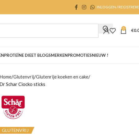
INLOGGEN / REGISTRER
0
€
0.
EN
PROTEÏNE DIEET BLOGS
MERKEN
PROMOTIES
NIEUW !
Home
Glutenvrij
Glutenrije koeken en cake
Dr Schar Ciocko sticks
GLUTENVRIJ