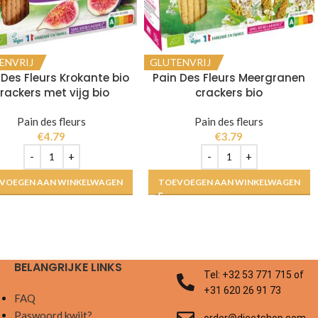
ENVRIJ
GLUTENVRIJ
 Des Fleurs Krokante bio
Pain Des Fleurs Meergranen
rackers met vijg bio
crackers bio
Pain des fleurs
Pain des fleurs
€
4.79
€
3.79
VOEGEN AAN WINKELWAGEN
TOEVOEGEN AAN WINKELWAGEN
BELANGRIJKE LINKS
Tel: +32 53 771 715 of
+31 620 26 91 73
FAQ
Paswoord kwijt?