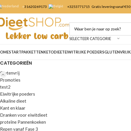
+
31620269173
+3253
771715
Gratis levering vanaf €50
SELECTEER CATEGORIE
OME
STARTPAKKETTEN
KETODIEET
EIWITRIJKE POEDERS
GLUTENVRIJ
K
CATEGORIEËN
Glutenvrij
Promoties
test2
Eiwitrijke poeders
Alkaline dieet
Kant en klaar
Dranken voor eiwitdieet
proteïne Pannenkoeken
Repen vanaf Fase 3