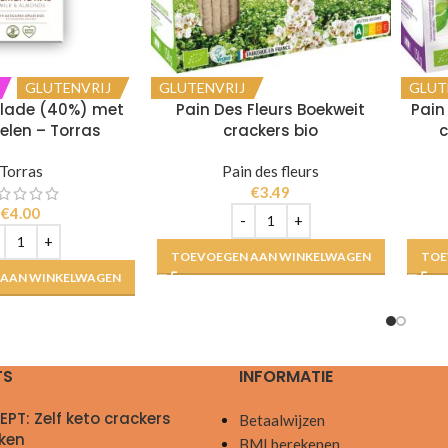
GLUTENVRIJ
GLUTENVRIJ
GLUT
lade (40%) met
Pain Des Fleurs Boekweit
Pain
len – Torras
crackers bio
c
Torras
Pain des fleurs
€
3.49
€
4.00
TOEVOEGEN AAN WINKELWAGEN
TOE
 AAN WINKELWAGEN
TS
INFORMATIE
EPT: Zelf keto crackers
Betaalwijzen
ken
BMI berekenen