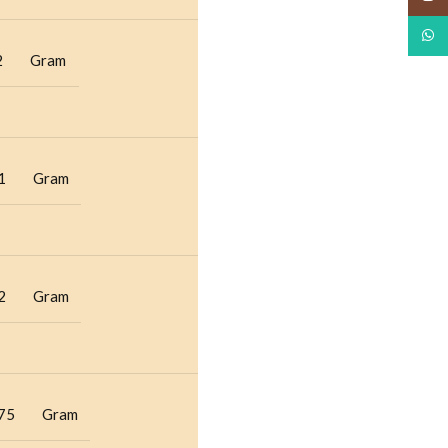
What
2
Gram
1
Gram
2
Gram
75
Gram