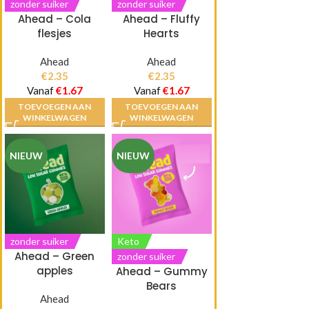
zonder suiker
zonder suiker
Ahead – Cola
Ahead – Fluffy
flesjes
Hearts
Ahead
Ahead
€
2.35
€
2.35
Vanaf
€
1.67
Vanaf
€
1.67
TOEVOEGEN AAN
TOEVOEGEN AAN
WINKELWAGEN
WINKELWAGEN
NIEUW
NIEUW
zonder suiker
Keto
Ahead – Green
zonder suiker
apples
Ahead – Gummy
Bears
Ahead