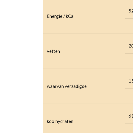
5
Energie / kCal
2
vetten
1
waarvan verzadigde
6
koolhydraten