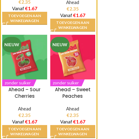
€
2.35
Ahead
Vanaf
€
1.67
€
2.35
Vanaf
€
1.67
TOEVOEGEN AAN
WINKELWAGEN
TOEVOEGEN AAN
WINKELWAGEN
NIEUW
NIEUW
zonder suiker
zonder suiker
Ahead – Sour
Ahead – Sweet
Cherries
Peaches
Ahead
Ahead
€
2.35
€
2.35
Vanaf
€
1.67
Vanaf
€
1.67
TOEVOEGEN AAN
TOEVOEGEN AAN
WINKELWAGEN
WINKELWAGEN