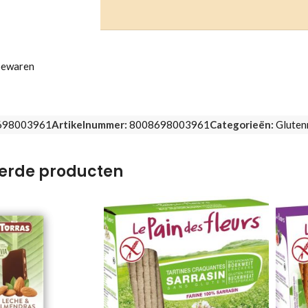
bewaren
698003961
Artikelnummer:
8008698003961
Categorieën:
Gluten
erde producten