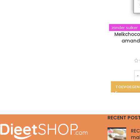
zonder suiker
Melkchoco
amande
TOEVOEGEN
RECENT POS
REC
ma