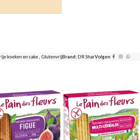
rije koeken en cake
,
Glutenvrij
Brand:
DR Shar
Volgen