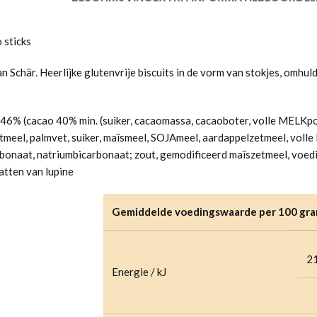
 sticks
an Schär. Heerlijke glutenvrije biscuits in de vorm van stokjes, omhu
6% (cacao 40% min. (suiker, cacaomassa, cacaoboter, volle MELKpo
tmeel, palmvet, suiker, maïsmeel, SOJAmeel, aardappelzetmeel, voll
naat, natriumbicarbonaat; zout, gemodificeerd maïszetmeel, voedi
tten van lupine
Gemiddelde voedingswaarde per 100 gr
2
Energie / kJ