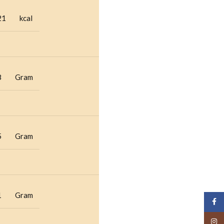
21
kcal
8
Gram
5
Gram
1
Gram
Face
Insta