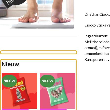
Dr Schar Ciocko
Ciocko Sticks v
Ingredienten
:
Melkchocolade 4
aroma)), maïsze
ammoniumbicarbo
Kan sporen beva
Nieuw
NIEUW
NIEUW