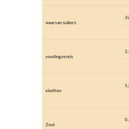
3
waarvan suikers
2,
voedingvezels
5,
eiwitten
0,
Zout