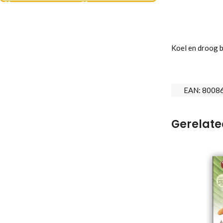
Koel en droog 
EAN:
8008
Gerelate