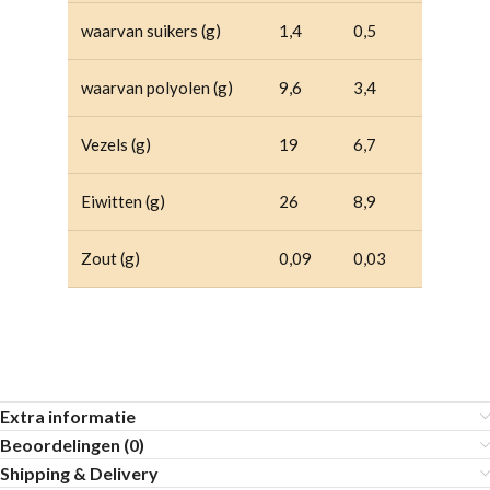
waarvan suikers (g)
1,4
0,5
waarvan polyolen (g)
9,6
3,4
Vezels (g)
19
6,7
Eiwitten (g)
26
8,9
Zout (g)
0,09
0,03
Extra informatie
Beoordelingen (0)
Shipping & Delivery