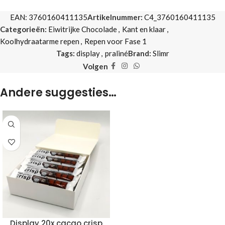
EAN:
3760160411135
Artikelnummer:
C4_3760160411135
Categorieën:
Eiwitrijke Chocolade
,
Kant en klaar
,
Koolhydraatarme repen
,
Repen voor Fase 1
Tags:
display
,
praliné
Brand:
Slimr
Volgen
Andere suggesties…
Display 20x cacao crisp