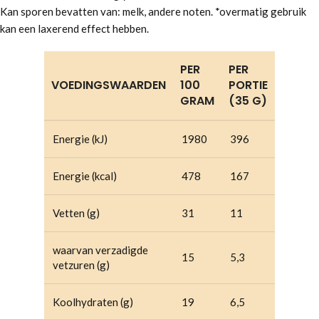
Kan sporen bevatten van: melk, andere noten. *overmatig gebruik
kan een laxerend effect hebben.
PER
PER
VOEDINGSWAARDEN
100
PORTIE
GRAM
(35 G)
Energie (kJ)
1980
396
Energie (kcal)
478
167
Vetten (g)
31
11
waarvan verzadigde
15
5,3
vetzuren (g)
Koolhydraten (g)
19
6,5