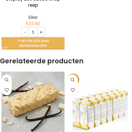
reep
Slimr
€
35.80
TOEVOEGEN AAN
WINKELWAGEN
Gerelateerde producten
-1%