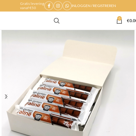
Gratis levering
INLOGGEN / REGISTREREN
vanaf €50
0
€
0.0