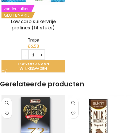
zonder suiker
GLUTENVRIJ
Low carb suikervrije
pralines (14 stuks)
Trapa
€
6.53
TOEVOEGEN AAN
WINKELWAGEN
Gerelateerde producten