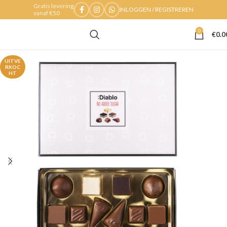
Gratis levering
INLOGGEN / REGISTREREN
vanaf €50
0
€
0.0
UITVE
RKOC
HT