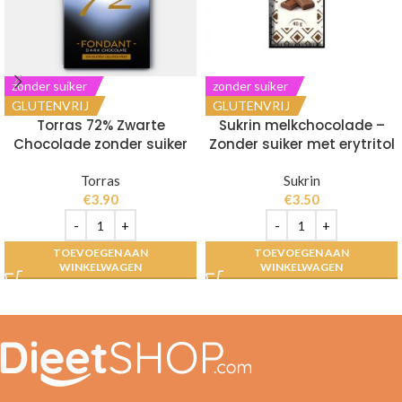
zonder suiker
zonder suiker
GLUTENVRIJ
GLUTENVRIJ
Torras 72% Zwarte
Sukrin melkchocolade –
Chocolade zonder suiker
Zonder suiker met erytritol
Torras
Sukrin
€
3.90
€
3.50
TOEVOEGEN AAN
TOEVOEGEN AAN
WINKELWAGEN
WINKELWAGEN