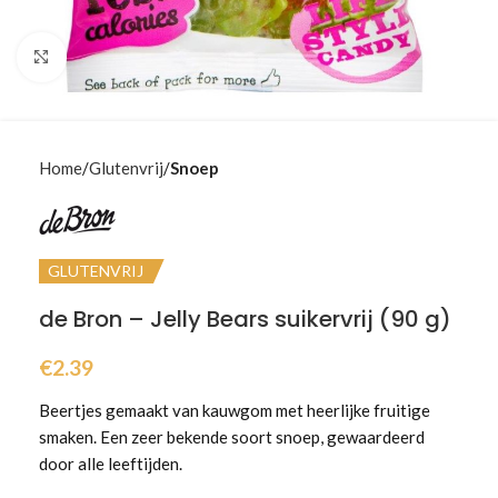
Klik om te vergroten
Home
Glutenvrij
Snoep
GLUTENVRIJ
de Bron – Jelly Bears suikervrij (90 g)
€
2.39
Beertjes gemaakt van kauwgom met heerlijke fruitige
smaken. Een zeer bekende soort snoep, gewaardeerd
door alle leeftijden.