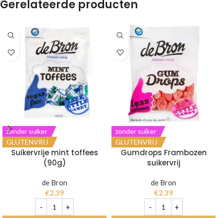
Gerelateerde producten
zonder suiker
zonder suiker
GLUTENVRIJ
GLUTENVRIJ
Suikervrije mint toffees
Gumdrops Frambozen
(90g)
suikervrij
de Bron
de Bron
€
2.39
€
2.39