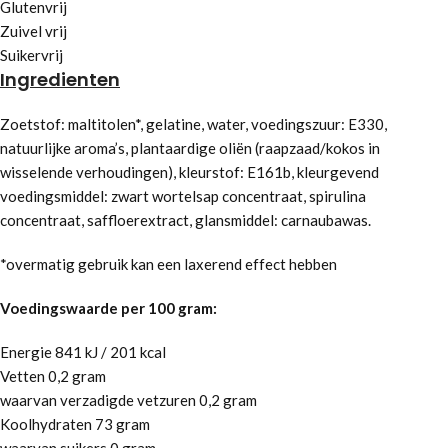
Glutenvrij
Zuivel vrij
Suikervrij
Ingredienten
Zoetstof: maltitolen*, gelatine, water, voedingszuur: E330,
natuurlijke aroma’s, plantaardige oliën (raapzaad/kokos in
wisselende verhoudingen), kleurstof: E161b, kleurgevend
voedingsmiddel: zwart wortelsap concentraat, spirulina
concentraat, saffloerextract, glansmiddel: carnaubawas.
*overmatig gebruik kan een laxerend effect hebben
Voedingswaarde per 100 gram:
Energie 841 kJ / 201 kcal
Vetten 0,2 gram
waarvan verzadigde vetzuren 0,2 gram
Koolhydraten 73 gram