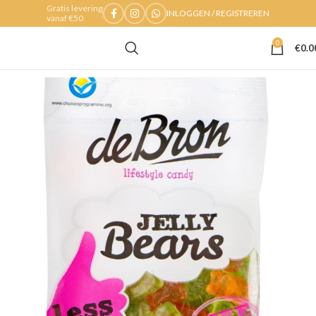
Gratis levering
INLOGGEN / REGISTREREN
vanaf €50
0
€
0.0