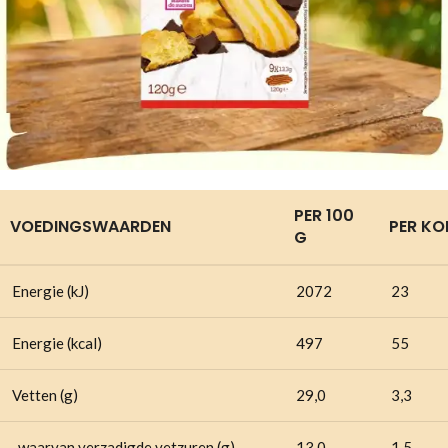
PER 100
VOEDINGSWAARDEN
PER KOE
G
Energie (kJ)
2072
23
Energie (kcal)
497
55
Vetten (g)
29,0
3,3
-waarvan verzadigde vetzuren (g)
13,0
1,5