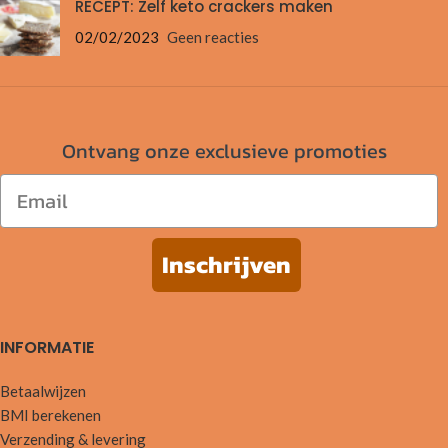
RECEPT: Zelf keto crackers maken
02/02/2023
Geen reacties
Ontvang onze exclusieve promoties
Email
Inschrijven
INFORMATIE
Betaalwijzen
BMI berekenen
Verzending & levering