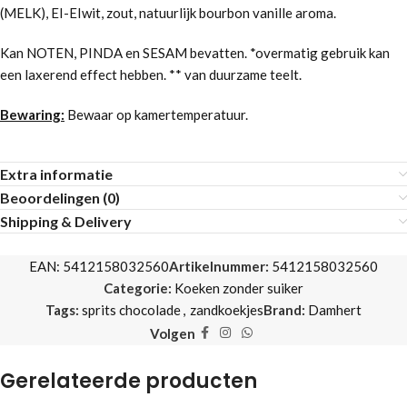
(MELK), EI-EIwit, zout, natuurlijk bourbon vanille aroma.
Kan NOTEN, PINDA en SESAM bevatten. *overmatig gebruik kan
een laxerend effect hebben. ** van duurzame teelt.
Bewaring:
Bewaar op kamertemperatuur.
Extra informatie
Beoordelingen (0)
Shipping & Delivery
EAN:
5412158032560
Artikelnummer:
5412158032560
Categorie:
Koeken zonder suiker
Tags:
sprits chocolade
,
zandkoekjes
Brand:
Damhert
Volgen
Gerelateerde producten