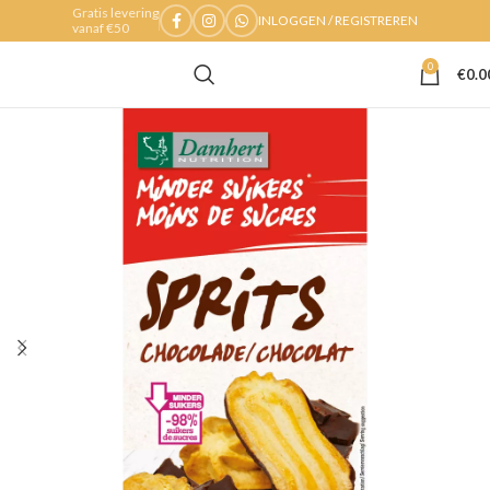
Gratis levering
INLOGGEN / REGISTREREN
vanaf €50
0
€
0.0