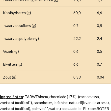
Koolhydraten (g)
60,0
6,6
-waarvan suikers (g)
0,7
0,5
-waarvan polyolen (g)
22,2
2,4
Vezels (g)
0,6
0.5
Eiwitten (g)
6,6
0.7
Zout (g)
0,33
0,04
Ingrediënten
: TARWEbloem, chocolade (17%), (cacaomassa,
zoetstof (maltitol*), cacaoboter, lecithine, natuurlijk vanille aroma),
zoetstof (maltitol), palmvet**, water, raapzaadolie, EI, roomBOTER