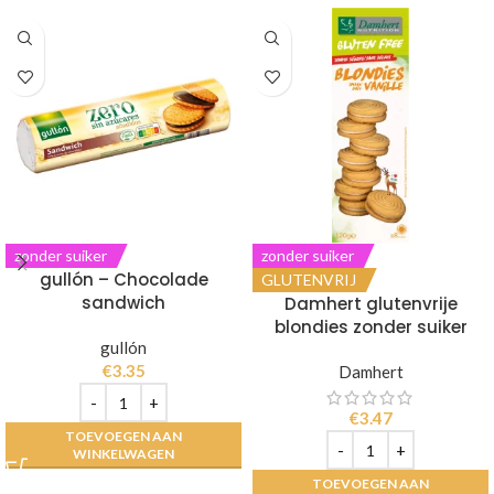
zonder suiker
zonder suiker
gullón – Chocolade
GLUTENVRIJ
sandwich
Damhert glutenvrije
blondies zonder suiker
gullón
€
3.35
Damhert
€
3.47
TOEVOEGEN AAN
WINKELWAGEN
TOEVOEGEN AAN