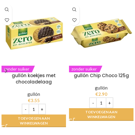
zonder suiker
zonder suiker
gullón koekjes met
gullón Chip Choco 125g
chocoladelaag
gullón
gullón
€
2.90
€
3.55
TOEVOEGEN AAN
WINKELWAGEN
TOEVOEGEN AAN
WINKELWAGEN