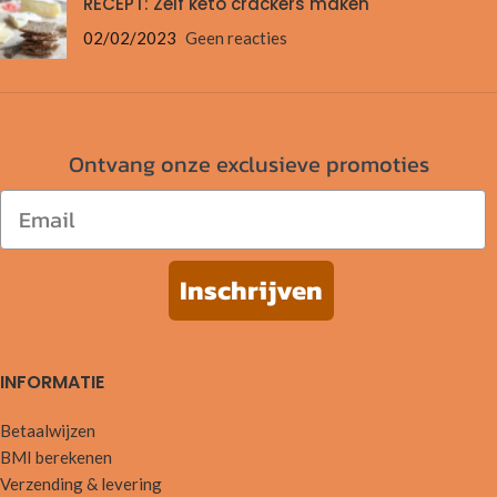
RECEPT: Zelf keto crackers maken
02/02/2023
Geen reacties
Ontvang onze exclusieve promoties
Email
Inschrijven
INFORMATIE
Betaalwijzen
BMI berekenen
Verzending & levering