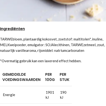
Ingrediënten
TARWEbloem, plantaardig kokosvet, zoetstof: maltitolen*, inuline,
MELKweipoeder, emulgator: SOJAlecithinen, TARWEzetmeel, zout,
natuurlijk vanillearoma, rijsmiddel: natriumcarbonaten
*Overmatig gebruik kan een laxerend effect hebben.
GEMIDDELDE
PER
PER
VOEDINGSWAARDEN
100G
STUK
1901
190
Energie
kJ
kJ