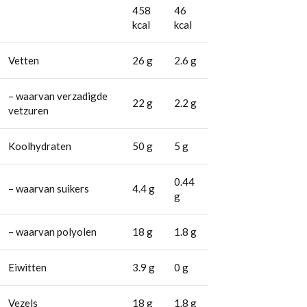
458
46
kcal
kcal
Vetten
26 g
2.6 g
– waarvan verzadigde
22 g
2.2 g
vetzuren
Koolhydraten
50 g
5 g
0.44
– waarvan suikers
4.4 g
g
– waarvan polyolen
18 g
1.8 g
Eiwitten
3.9 g
0 g
Vezels
18 g
1.8 g