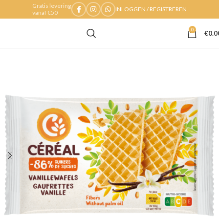
Gratis levering
INLOGGEN / REGISTREREN
vanaf €50
0
€
0.0