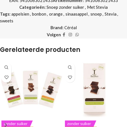
EAN:
5410063021433
Artikelnummer:
5410063021433
Categorieën:
Snoep zonder suiker
,
Met Stevia
Tags:
appelsien
,
bonbon
,
orange
,
sinaasappel
,
snoep
,
Stevia
,
sweets
Brand:
Céréal
Volgen
Gerelateerde producten
zonder suiker
zonder suiker