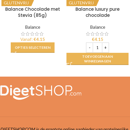
GLUTENVRIJ
GLUTENVRIJ
Balance Chocolade met
Balance luxury pure
Stevia (85g)
chocolade
Balance
Balance
Vanaf:
€
4.15
€
4.15
OPTIES SELECTEREN
TOEVOEGEN AAN
WINKELWAGEN
DIEETSHOP.COM is de grootste online aanbieder van proteïnerijke