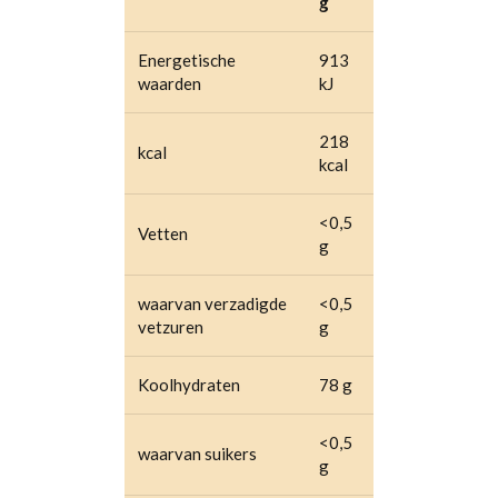
g
Energetische
913
waarden
kJ
218
kcal
kcal
<0,5
Vetten
g
waarvan verzadigde
<0,5
vetzuren
g
Koolhydraten
78 g
<0,5
waarvan suikers
g