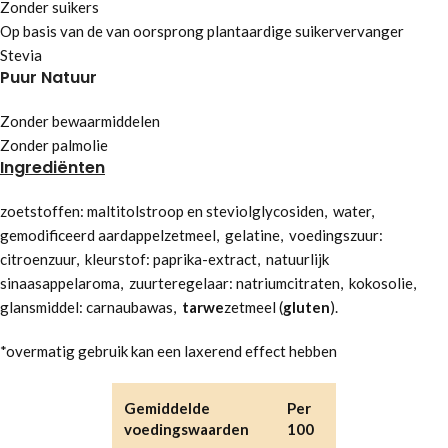
Zonder suikers
Op basis van de van oorsprong plantaardige suikervervanger
Stevia
Puur Natuur
Zonder bewaarmiddelen
Zonder palmolie
Ingrediënten
zoetstoffen: maltitolstroop en steviolglycosiden, water,
gemodificeerd aardappelzetmeel, gelatine, voedingszuur:
citroenzuur, kleurstof: paprika-extract, natuurlijk
sinaasappelaroma, zuurteregelaar: natriumcitraten, kokosolie,
glansmiddel: carnaubawas,
tarwe
zetmeel (
gluten
).
*overmatig gebruik kan een laxerend effect hebben
Gemiddelde
Per
voedingswaarden
100