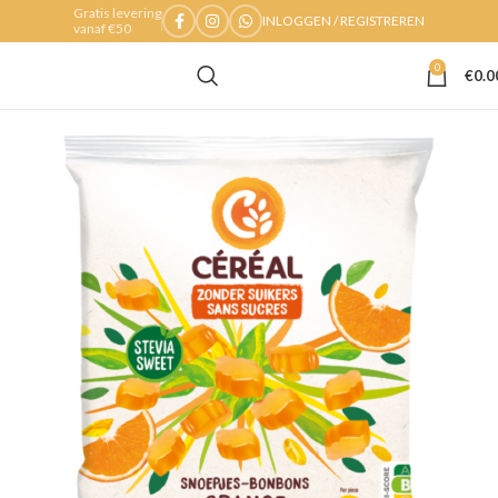
Gratis levering
INLOGGEN / REGISTREREN
vanaf €50
0
€
0.0