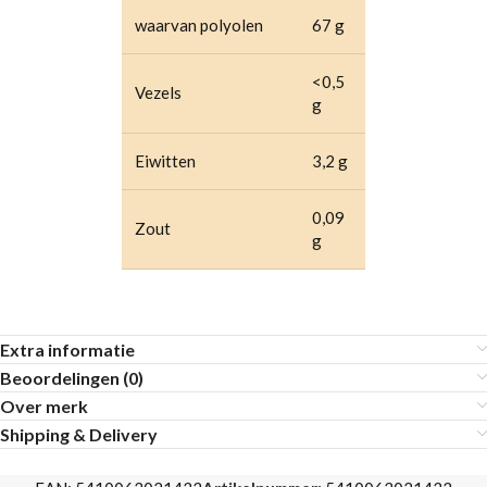
waarvan polyolen
67 g
<0,5
Vezels
g
Eiwitten
3,2 g
0,09
Zout
g
Extra informatie
Beoordelingen (0)
Over merk
Shipping & Delivery