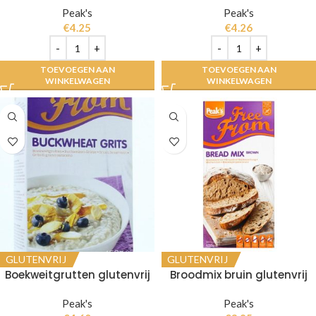
Peak's
Peak's
€
4.25
€
4.26
TOEVOEGEN AAN
TOEVOEGEN AAN
WINKELWAGEN
WINKELWAGEN
GLUTENVRIJ
GLUTENVRIJ
Boekweitgrutten glutenvrij
Broodmix bruin glutenvrij
Peak's
Peak's