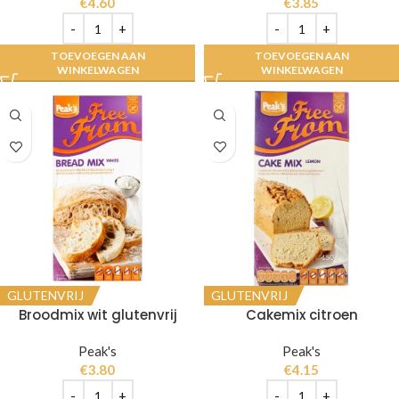
€
4.60
€
3.85
TOEVOEGEN AAN
TOEVOEGEN AAN
WINKELWAGEN
WINKELWAGEN
GLUTENVRIJ
GLUTENVRIJ
Broodmix wit glutenvrij
Cakemix citroen
Peak's
Peak's
€
3.80
€
4.15