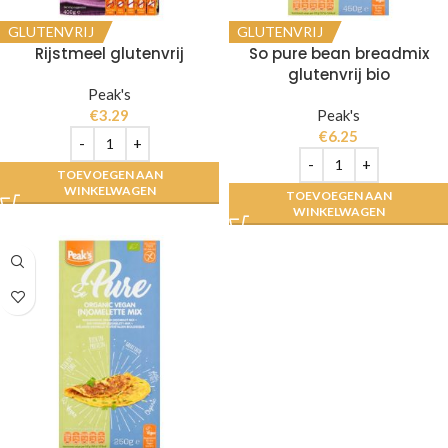
GLUTENVRIJ
GLUTENVRIJ
Rijstmeel glutenvrij
So pure bean breadmix
glutenvrij bio
Peak's
€
3.29
Peak's
€
6.25
TOEVOEGEN AAN
WINKELWAGEN
TOEVOEGEN AAN
WINKELWAGEN