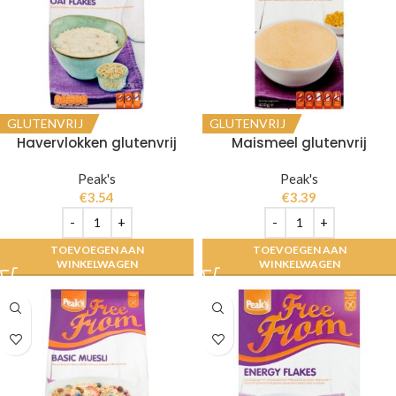
GLUTENVRIJ
GLUTENVRIJ
Havervlokken glutenvrij
Maismeel glutenvrij
Peak's
Peak's
€
3.54
€
3.39
TOEVOEGEN AAN
TOEVOEGEN AAN
WINKELWAGEN
WINKELWAGEN