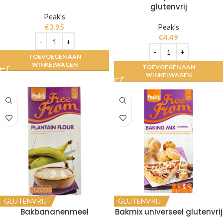
glutenvrij
Peak's
€
3.95
Peak's
€
4.49
TOEVOEGEN AAN
WINKELWAGEN
TOEVOEGEN AAN
WINKELWAGEN
GLUTENVRIJ
GLUTENVRIJ
Bakbananenmeel
Bakmix universeel glutenvrij