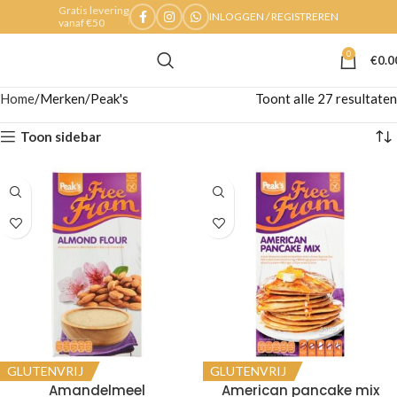
Gratis levering
INLOGGEN / REGISTREREN
vanaf €50
0
€
0.0
Home
Merken
Peak's
Toont alle 27 resultaten
Toon sidebar
GLUTENVRIJ
GLUTENVRIJ
Amandelmeel
American pancake mix