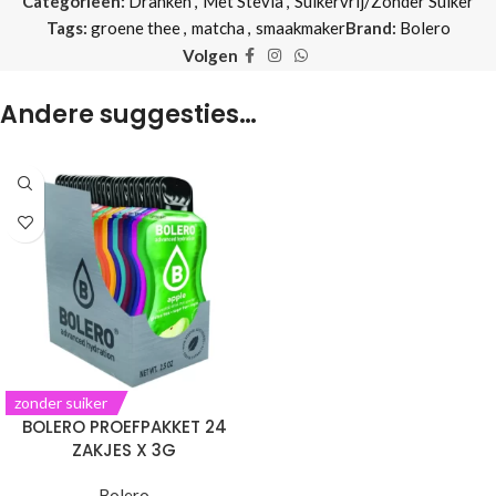
Categorieën:
Dranken
,
Met Stevia
,
Suikervrij/Zonder Suiker
Tags:
groene thee
,
matcha
,
smaakmaker
Brand:
Bolero
Volgen
Andere suggesties…
zonder suiker
BOLERO PROEFPAKKET 24
ZAKJES X 3G
Bolero