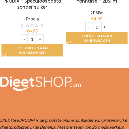
PRODIA – Speculoospasta
Yonnaise – 2BSlim
zonder suiker
2BSlim
Prodia
€
4.05
€
4.95
TOEVOEGEN AAN
WINKELWAGEN
TOEVOEGEN AAN
WINKELWAGEN
DIEETSHOP.COM is de grootste online aanbieder van proteïnerijke
dieetproducten in de Benelux. Met ons team van 25 medewerkers