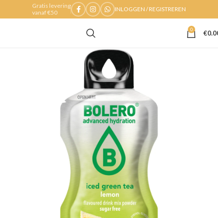
Gratis levering
INLOGGEN / REGISTREREN
vanaf €50
0
€
0.0