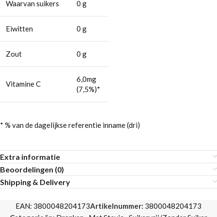
Waarvan suikers
0 g
Eiwitten
0 g
Zout
0 g
6,0mg
Vitamine C
(7,5%)*
* % van de dagelijkse referentie inname (dri)
Extra informatie
Beoordelingen (0)
Shipping & Delivery
EAN:
3800048204173
Artikelnummer:
3800048204173