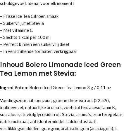
schuldgevoel. Ideaal voor elk moment!
– Frisse Ice Tea Citroen smaak
– Suikervrij, met Stevia
– Met vitamine C
– Slechts 1 kcal per 100 ml
– Perfect binnen een suikervrij dieet
– In verschillende formaten verkrijgbaar
Inhoud Bolero Limonade Iced Green
Tea Lemon met Stevia:
Ingrediënten:
Bolero Iced Green Tea Lemon 3 g / 0,11 oz
Voedingszuur: citroenzuur; groene thee-extract (22,5%);
inulinevezel; natuurlijke aroma’s; zoetstoffen: acesulfaam K,
sucralose, steviolglycosiden uit Stevia; aroma’s; zuurteregelaar:
natriumcitraat; antiklontermiddel: calciumfosfaat;
verdikkingsmiddelen: guargom, arabische gom (acaciagom); L-