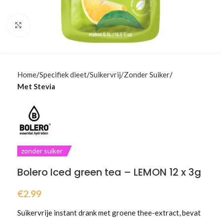
Klik om te vergroten
Home
Specifiek dieet
Suikervrij/Zonder Suiker
Met Stevia
zonder suiker
Bolero Iced green tea – LEMON 12 x 3g
€
2.99
Suikervrije instant drank met groene thee-extract, bevat