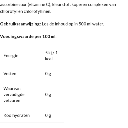
ascorbinezuur (vitamine C); kleurstof: koperen complexen van
chlorofyl en chlorofyllinen.
Gebruiksaanwijzing:
Los de inhoud op in 500 ml water.
Voedingswaarde per 100 ml:
5 kj / 1
Energie
kcal
Vetten
0 g
Waarvan
verzadigde
0 g
vetzuren
Koolhydraten
0 g