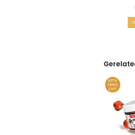
L
Gerelate
UITV
ERKO
CHT