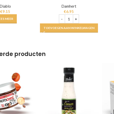
Diablo
Damhert
€
9.15
€
6.95
EES MEER
TOEVOEGEN AAN WINKELWAGEN
erde producten