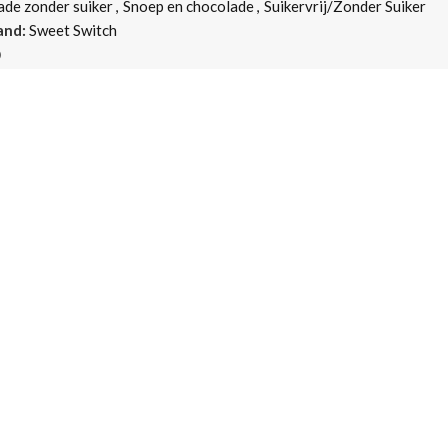
de zonder suiker
,
Snoep en chocolade
,
Suikervrij/Zonder Suiker
and:
Sweet Switch