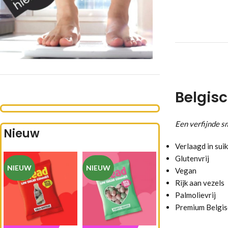
Belgisc
Een verfijnde s
Nieuw
Verlaagd in sui
Glutenvrij
NIEUW
NIEUW
Vegan
Rijk aan vezels
Palmolievrij
Premium Belgis