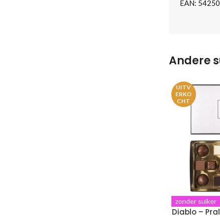
EAN:
54250
Andere s
UITV
ERKO
CHT
zonder suiker
Diablo – Pra