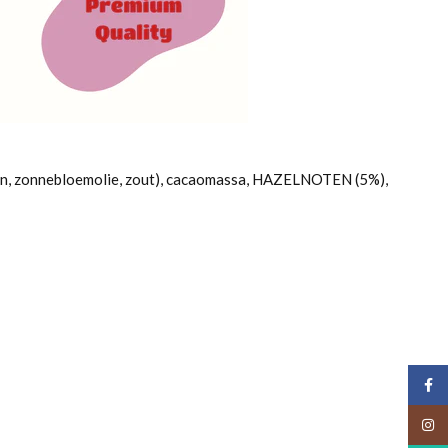
ucaan, zonnebloemolie, zout), cacaomassa, HAZELNOTEN (5%),
Face
Insta